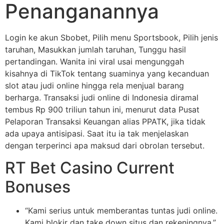
Penanganannya
Login ke akun Sbobet, Pilih menu Sportsbook, Pilih jenis
taruhan, Masukkan jumlah taruhan, Tunggu hasil
pertandingan. Wanita ini viral usai mengunggah
kisahnya di TikTok tentang suaminya yang kecanduan
slot atau judi online hingga rela menjual barang
berharga. Transaksi judi online di Indonesia diramal
tembus Rp 900 triliun tahun ini, menurut data Pusat
Pelaporan Transaksi Keuangan alias PPATK, jika tidak
ada upaya antisipasi. Saat itu ia tak menjelaskan
dengan terperinci apa maksud dari obrolan tersebut.
RT Bet Casino Current
Bonuses
“Kami serius untuk memberantas tuntas judi online.
Kami blokir dan take down situs dan rekeningnya,”