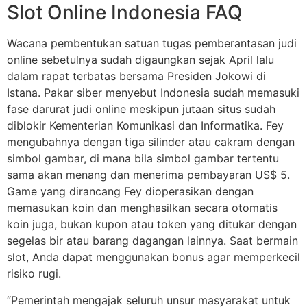
Slot Online Indonesia FAQ
Wacana pembentukan satuan tugas pemberantasan judi
online sebetulnya sudah digaungkan sejak April lalu
dalam rapat terbatas bersama Presiden Jokowi di
Istana. Pakar siber menyebut Indonesia sudah memasuki
fase darurat judi online meskipun jutaan situs sudah
diblokir Kementerian Komunikasi dan Informatika. Fey
mengubahnya dengan tiga silinder atau cakram dengan
simbol gambar, di mana bila simbol gambar tertentu
sama akan menang dan menerima pembayaran US$ 5.
Game yang dirancang Fey dioperasikan dengan
memasukan koin dan menghasilkan secara otomatis
koin juga, bukan kupon atau token yang ditukar dengan
segelas bir atau barang dagangan lainnya. Saat bermain
slot, Anda dapat menggunakan bonus agar memperkecil
risiko rugi.
“Pemerintah mengajak seluruh unsur masyarakat untuk