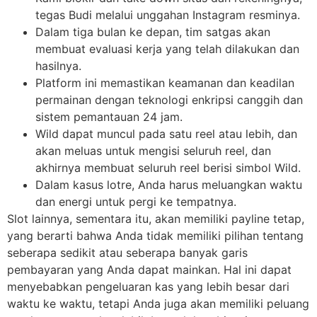
tegas Budi melalui unggahan Instagram resminya.
Dalam tiga bulan ke depan, tim satgas akan
membuat evaluasi kerja yang telah dilakukan dan
hasilnya.
Platform ini memastikan keamanan dan keadilan
permainan dengan teknologi enkripsi canggih dan
sistem pemantauan 24 jam.
Wild dapat muncul pada satu reel atau lebih, dan
akan meluas untuk mengisi seluruh reel, dan
akhirnya membuat seluruh reel berisi simbol Wild.
Dalam kasus lotre, Anda harus meluangkan waktu
dan energi untuk pergi ke tempatnya.
Slot lainnya, sementara itu, akan memiliki payline tetap,
yang berarti bahwa Anda tidak memiliki pilihan tentang
seberapa sedikit atau seberapa banyak garis
pembayaran yang Anda dapat mainkan. Hal ini dapat
menyebabkan pengeluaran kas yang lebih besar dari
waktu ke waktu, tetapi Anda juga akan memiliki peluang