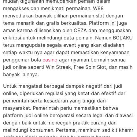
mudah digunakan memudahkan pemain dalam
mengakses dan menikmati permainan. W88
menyediakan banyak pilihan permainan slot dengan
tema menarik dan grafis berkualitas. Platform ini juga
aman karena dilisensikan oleh CEZA dan menggunakan
enkripsi untuk melindungi data pemain. Namun BOLAKU
terus mengupdate segala event yang akan diadakan
setiap waktu nya agar dapat memastikan kenyamanan
penggemar bola
casino
agar nyaman bermain semua
judi online seperti Win Streak, Free Spin Slot, dan masih
banyak lainnya.
Untuk mengatasi berbagai dampak negatif dari judi
online, diperlukan regulasi yang ketat dan efektif dari
pemerintah serta kesadaran yang tinggi dari
masyarakat. Pemerintah perlu memastikan bahwa
platform judi online beroperasi secara legal dan diawasi
dengan baik untuk mencegah praktik curang dan
melindungi konsumen. Pertama, meminum sedikit khamr