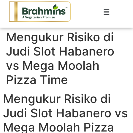
Mengukur Risiko di
Judi Slot Habanero
vs Mega Moolah
Pizza Time
Mengukur Risiko di
Judi Slot Habanero vs
Mega Moolah Pizza