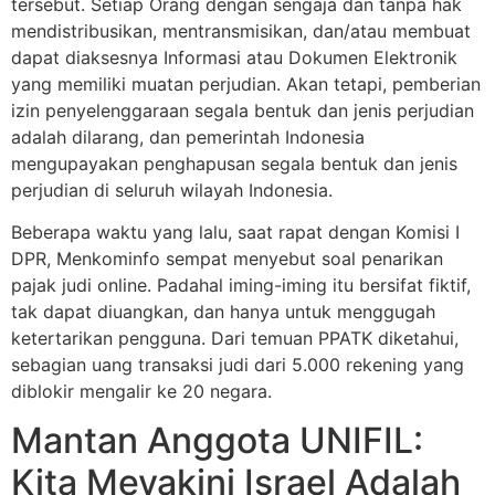
tersebut. Setiap Orang dengan sengaja dan tanpa hak
mendistribusikan, mentransmisikan, dan/atau membuat
dapat diaksesnya Informasi atau Dokumen Elektronik
yang memiliki muatan perjudian. Akan tetapi, pemberian
izin penyelenggaraan segala bentuk dan jenis perjudian
adalah dilarang, dan pemerintah Indonesia
mengupayakan penghapusan segala bentuk dan jenis
perjudian di seluruh wilayah Indonesia.
Beberapa waktu yang lalu, saat rapat dengan Komisi I
DPR, Menkominfo sempat menyebut soal penarikan
pajak judi online. Padahal iming-iming itu bersifat fiktif,
tak dapat diuangkan, dan hanya untuk menggugah
ketertarikan pengguna. Dari temuan PPATK diketahui,
sebagian uang transaksi judi dari 5.000 rekening yang
diblokir mengalir ke 20 negara.
Mantan Anggota UNIFIL:
Kita Meyakini Israel Adalah