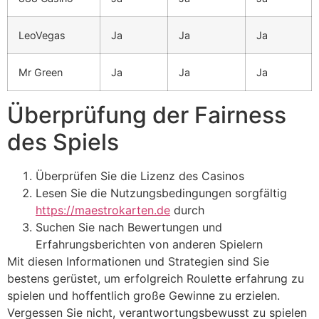
LeoVegas
Ja
Ja
Ja
Mr Green
Ja
Ja
Ja
Überprüfung der Fairness
des Spiels
Überprüfen Sie die Lizenz des Casinos
Lesen Sie die Nutzungsbedingungen sorgfältig
https://maestrokarten.de
durch
Suchen Sie nach Bewertungen und
Erfahrungsberichten von anderen Spielern
Mit diesen Informationen und Strategien sind Sie
bestens gerüstet, um erfolgreich Roulette erfahrung zu
spielen und hoffentlich große Gewinne zu erzielen.
Vergessen Sie nicht, verantwortungsbewusst zu spielen