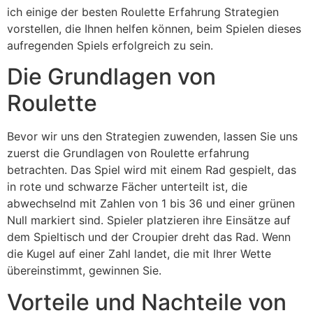
ich einige der besten Roulette Erfahrung Strategien
vorstellen, die Ihnen helfen können, beim Spielen dieses
aufregenden Spiels erfolgreich zu sein.
Die Grundlagen von
Roulette
Bevor wir uns den Strategien zuwenden, lassen Sie uns
zuerst die Grundlagen von Roulette erfahrung
betrachten. Das Spiel wird mit einem Rad gespielt, das
in rote und schwarze Fächer unterteilt ist, die
abwechselnd mit Zahlen von 1 bis 36 und einer grünen
Null markiert sind. Spieler platzieren ihre Einsätze auf
dem Spieltisch und der Croupier dreht das Rad. Wenn
die Kugel auf einer Zahl landet, die mit Ihrer Wette
übereinstimmt, gewinnen Sie.
Vorteile und Nachteile von