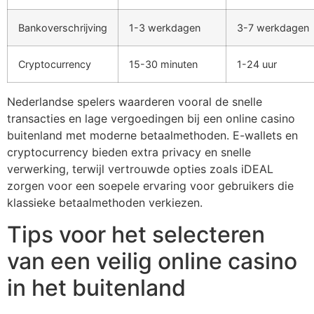
Bankoverschrijving
1-3 werkdagen
3-7 werkdagen
Cryptocurrency
15-30 minuten
1-24 uur
Nederlandse spelers waarderen vooral de snelle
transacties en lage vergoedingen bij een online casino
buitenland met moderne betaalmethoden. E-wallets en
cryptocurrency bieden extra privacy en snelle
verwerking, terwijl vertrouwde opties zoals iDEAL
zorgen voor een soepele ervaring voor gebruikers die
klassieke betaalmethoden verkiezen.
Tips voor het selecteren
van een veilig online casino
in het buitenland