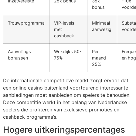
Inzetvereiste
25x bonus
35x
-10x
bonus
voorde
Trouwprogramma
VIP-levels
Minimaal
Substa
met
aanwezig
voorde
cashback
Aanvullings
Wekelijks 50-
Per
Freque
bonussen
75%
maand
en hog
25%
De internationale competitieve markt zorgt ervoor dat
een online casino buitenland voortdurend interessante
aanbiedingen moet aanbieden om spelers te behouden.
Deze competitie werkt in het belang van Nederlandse
spelers die profiteren van exclusieve promoties en
cashback programma’s.
Hogere uitkeringspercentages