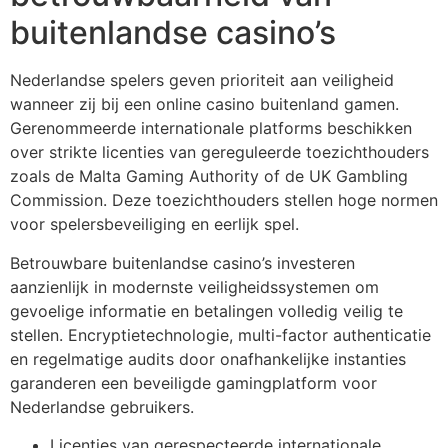
buitenlandse casino’s
Nederlandse spelers geven prioriteit aan veiligheid
wanneer zij bij een online casino buitenland gamen.
Gerenommeerde internationale platforms beschikken
over strikte licenties van gereguleerde toezichthouders
zoals de Malta Gaming Authority of de UK Gambling
Commission. Deze toezichthouders stellen hoge normen
voor spelersbeveiliging en eerlijk spel.
Betrouwbare buitenlandse casino’s investeren
aanzienlijk in modernste veiligheidssystemen om
gevoelige informatie en betalingen volledig veilig te
stellen. Encryptietechnologie, multi-factor authenticatie
en regelmatige audits door onafhankelijke instanties
garanderen een beveiligde gamingplatform voor
Nederlandse gebruikers.
Licenties van gerespecteerde internationale