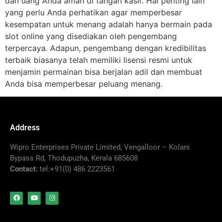
dan uang Anda aman di tangan kasir. Hal penting lain
yang perlu Anda perhatikan agar memperbesar
kesempatan untuk menang adalah hanya bermain pada
slot online yang disediakan oleh pengembang
terpercaya. Adapun, pengembang dengan kredibilitas
terbaik biasanya telah memiliki lisensi resmi untuk
menjamin permainan bisa berjalan adil dan membuat
Anda bisa memperbesar peluang menang.
Address
Wipro Enterprises Private Limited, Vengalloor – Kolani
Bypass Rd, Thodupuzha, Kerala 685608
Contact:
tel:+91(0) 486 2223561