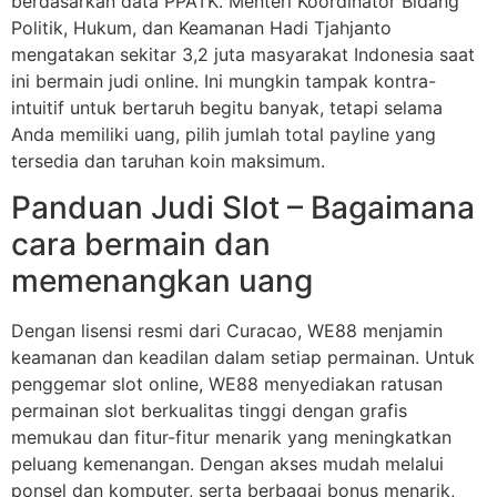
berdasarkan data PPATK. Menteri Koordinator Bidang
Politik, Hukum, dan Keamanan Hadi Tjahjanto
mengatakan sekitar 3,2 juta masyarakat Indonesia saat
ini bermain judi online. Ini mungkin tampak kontra-
intuitif untuk bertaruh begitu banyak, tetapi selama
Anda memiliki uang, pilih jumlah total payline yang
tersedia dan taruhan koin maksimum.
Panduan Judi Slot – Bagaimana
cara bermain dan
memenangkan uang
Dengan lisensi resmi dari Curacao, WE88 menjamin
keamanan dan keadilan dalam setiap permainan. Untuk
penggemar slot online, WE88 menyediakan ratusan
permainan slot berkualitas tinggi dengan grafis
memukau dan fitur-fitur menarik yang meningkatkan
peluang kemenangan. Dengan akses mudah melalui
ponsel dan komputer, serta berbagai bonus menarik,