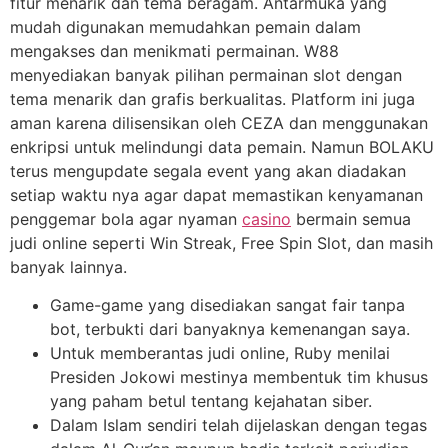
fitur menarik dan tema beragam. Antarmuka yang
mudah digunakan memudahkan pemain dalam
mengakses dan menikmati permainan. W88
menyediakan banyak pilihan permainan slot dengan
tema menarik dan grafis berkualitas. Platform ini juga
aman karena dilisensikan oleh CEZA dan menggunakan
enkripsi untuk melindungi data pemain. Namun BOLAKU
terus mengupdate segala event yang akan diadakan
setiap waktu nya agar dapat memastikan kenyamanan
penggemar bola agar nyaman
casino
bermain semua
judi online seperti Win Streak, Free Spin Slot, dan masih
banyak lainnya.
Game-game yang disediakan sangat fair tanpa
bot, terbukti dari banyaknya kemenangan saya.
Untuk memberantas judi online, Ruby menilai
Presiden Jokowi mestinya membentuk tim khusus
yang paham betul tentang kejahatan siber.
Dalam Islam sendiri telah dijelaskan dengan tegas