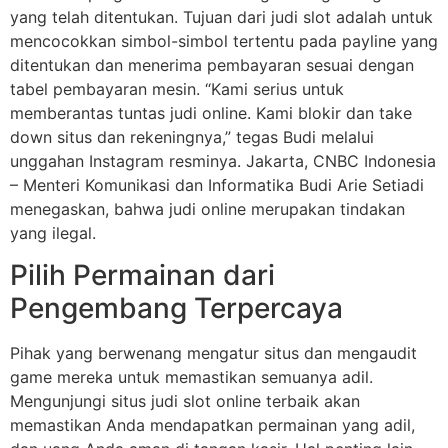
yang telah ditentukan. Tujuan dari judi slot adalah untuk
mencocokkan simbol-simbol tertentu pada payline yang
ditentukan dan menerima pembayaran sesuai dengan
tabel pembayaran mesin. “Kami serius untuk
memberantas tuntas judi online. Kami blokir dan take
down situs dan rekeningnya,” tegas Budi melalui
unggahan Instagram resminya. Jakarta, CNBC Indonesia
– Menteri Komunikasi dan Informatika Budi Arie Setiadi
menegaskan, bahwa judi online merupakan tindakan
yang ilegal.
Pilih Permainan dari
Pengembang Terpercaya
Pihak yang berwenang mengatur situs dan mengaudit
game mereka untuk memastikan semuanya adil.
Mengunjungi situs judi slot online terbaik akan
memastikan Anda mendapatkan permainan yang adil,