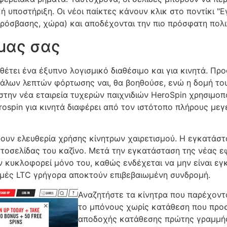
κή υποστήριξη. Οι νέοι παίκτες κάνουν κλικ στο ποντίκι 
πρόσβασης, χώρα) και αποδέχονται την πιο πρόσφατη πολι
μας σας
θέτει ένα έξυπνο λογισμικό διαθέσιμο και για κινητά. Π
γάλων λεπτών φόρτωσης ναι, θα βοηθούσε, ενώ η δομή το
 στην νέα εταιρεία τυχερών παιχνιδιών HeroSpin χρησιμο
spin για κινητά διαφέρει από τον ιστότοπο πλήρους μεγ
ουν ελευθερία χρήσης κίνητρων χαιρετισμού. Η εγκατάστ
στοσελίδας του καζίνο. Μετά την εγκατάσταση της νέας 
 κυκλοφορεί μόνο του, καθώς ενδέχεται να μην είναι εγ
ανομές LTC γρήγορα αποκτούν επιβεβαιωμένη συνδρομή.
Αναζητήστε τα κίνητρα που παρέχοντα
το μπόνους χωρίς κατάθεση που προσ
αποδοχής κατάθεσης πρώτης γραμμής.