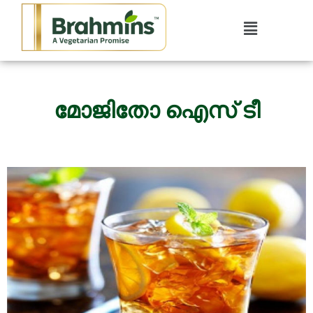
മോജിതോ ഐസ് ടീ