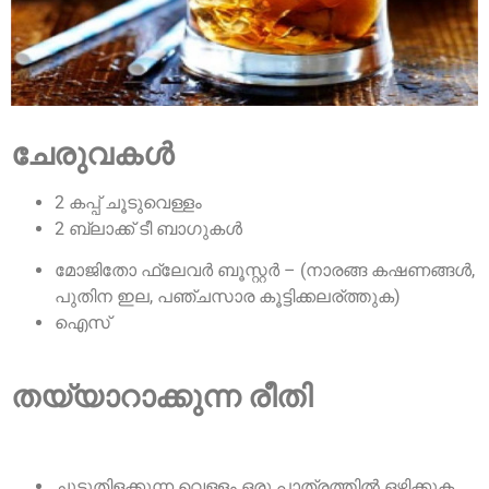
ചേരുവകൾ
2 കപ്പ് ചൂടുവെള്ളം
2 ബ്ലാക്ക് ടീ ബാഗുകൾ
മോജിതോ ഫ്ലേവർ ബൂസ്റ്റർ – (നാരങ്ങ കഷണങ്ങൾ,
പുതിന ഇല, പഞ്ചസാര കൂട്ടിക്കലര്ത്തുക)
ഐസ്
തയ്യാറാക്കുന്ന രീതി
ചുട്ടുതിളക്കുന്ന വെള്ളം ഒരു പാത്രത്തിൽ ഒഴിക്കുക