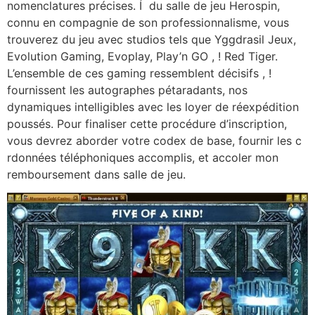
nomenclatures précises. Í du salle de jeu Herospin,
connu en compagnie de son professionnalisme, vous
trouverez du jeu avec studios tels que Yggdrasil Jeux,
Evolution Gaming, Evoplay, Play’n GO , ! Red Tiger.
L’ensemble de ces gaming ressemblent décisifs , !
fournissent les autographes pétaradants, nos
dynamiques intelligibles avec les loyer de réexpédition
poussés. Pour finaliser cette procédure d’inscription,
vous devrez aborder votre codex de base, fournir les c
rdonnées téléphoniques accomplis, et accoler mon
remboursement dans salle de jeu.