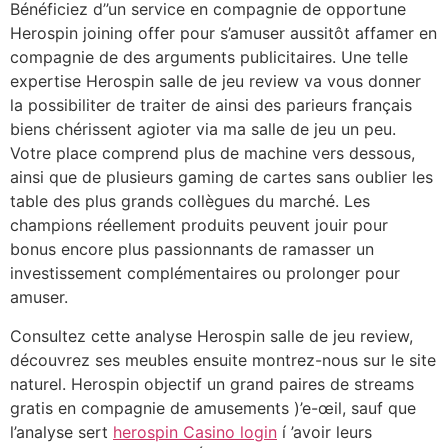
Bénéficiez d’’un service en compagnie de opportune
Herospin joining offer pour s’amuser aussitôt affamer en
compagnie de des arguments publicitaires. Une telle
expertise Herospin salle de jeu review va vous donner
la possibiliter de traiter de ainsi des parieurs français
biens chérissent agioter via ma salle de jeu un peu.
Votre place comprend plus de machine vers dessous,
ainsi que de plusieurs gaming de cartes sans oublier les
table des plus grands collègues du marché. Les
champions réellement produits peuvent jouir pour
bonus encore plus passionnants de ramasser un
investissement complémentaires ou prolonger pour
amuser.
Consultez cette analyse Herospin salle de jeu review,
découvrez ses meubles ensuite montrez-nous sur le site
naturel. Herospin objectif un grand paires de streams
gratis en compagnie de amusements )’e-œil, sauf que
l’analyse sert
herospin Casino login
í ’avoir leurs