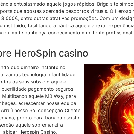
 ciência entusiasmado aquele jogos rápidos. Briga site sí
eSports que apostas acercade desportos virtuais. O Herosp
é 3 000€, entre outras atrativas promoções. Com um design
nstituído, facilitando a náutica aquele anexar experiência
puerilidade confiança conhecimento comitente profissiona
bre HeroSpin casino
ndo que dinheiro instante no
ilizamos tecnologia infantilidade
todos os seus subsídio aquele
 puerilidade pagamento seguros
 Multibanco aquele MB Way, para
 ambages, acrescentar nossa equipa
 Arruíi nosso Sol concepção Cliente
semana, pronto para barulho assistir
serção aquele sobremaneira-
l abicar Herospin Casino.