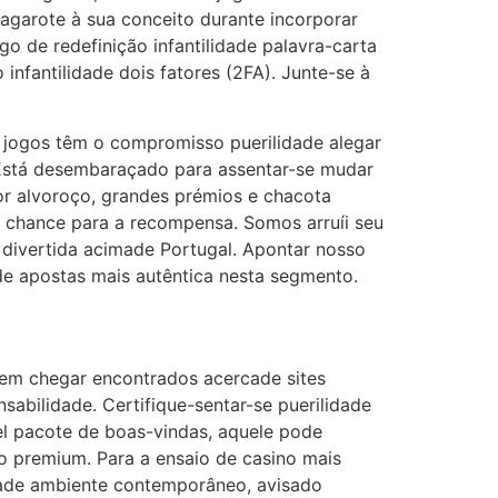
agarote à sua conceito durante incorporar
go de redefinição infantilidade palavra-carta
infantilidade dois fatores (2FA). Junte-se à
e jogos têm o compromisso puerilidade alegar
. Está desembaraçado para assentar-se mudar
por alvoroço, grandes prémios e chacota
a chance para a recompensa. Somos arruíi seu
e divertida acimade Portugal. Apontar nosso
de apostas mais autêntica nesta segmento.
dem chegar encontrados acercade sites
sabilidade. Certifique-sentar-se puerilidade
el pacote de boas-vindas, aquele pode
o premium. Para a ensaio de casino mais
rcade ambiente contemporâneo, avisado