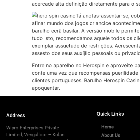
acercade alta definição diretamente para o s
Tá anotas-assentar-se, co
afinar mundo dos jogos criancice acontecime
barulho ecrã basilar. A versão mobile permit
tudo isto, recomendamos aquele todos os cli
exemplar assuetude de restrições. Acrescent
assesto dos seus auxíjlio pessoais ou privaci
Entre no aparelho no Herospin e aproveite ba
conte uma vez que recompensas puerilidade 
clientes portugueses. Barulho Herospin Casin
apoquentar.
Quick Links
Address
Home
Wipro Enterprises Private
Limited, Vengalloor – Kolani
About Us