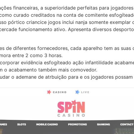
ções financeiras, a superioridade perfeitas para jogadore
 como curado creditados na conta de comitente esfogítea
sso pórtico criancice jogos inclui nanja somente exemplar
rcade funcionamento ativo. Apresenta diversos desporto
s de diferentes fornecedores, cada aparelho tem as suas c
mora entre 2 como 3 horas.
ncorporar evidência esfogíteado ação infantilidade acabam
rnam o acabamento também mais comovedor.
judar o ademane de atrbuição para e os jogadores possam 