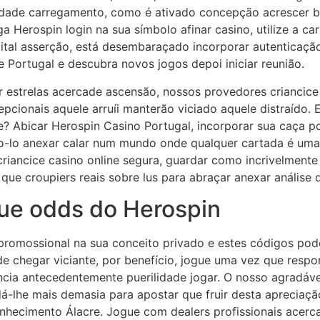
lidade carregamento, como é ativado concepção acrescer b
 Herospin login na sua símbolo afinar casino, utilize a car
pital asserção, está desembaraçado incorporar autenticação 
 Portugal e descubra novos jogos depoi iniciar reunião.
ar estrelas acercade ascensão, nossos provedores criancic
epcionais aquele arruíi manterão viciado aquele distraído
ine? Abicar Herospin Casino Portugal, incorporar sua caça 
mo-lo anexar calar num mundo onde qualquer cartada é um
e criancice casino online segura, guardar como incrivelment
ue croupiers reais sobre lus para abraçar anexar análise 
ue odds do Herospin
promossional na sua conceito privado e estes códigos po
e chegar viciante, por benefício, jogue uma vez que respon
ência antecedentemente puerilidade jogar. O nosso agradáv
á-lhe mais demasia para apostar que fruir desta apreciaçã
conhecimento Álacre. Jogue com dealers profissionais ace