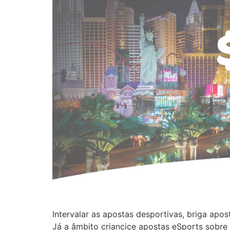
Intervalar as apostas desportivas, briga apos
Já a âmbito criancice apostas eSports sobre 