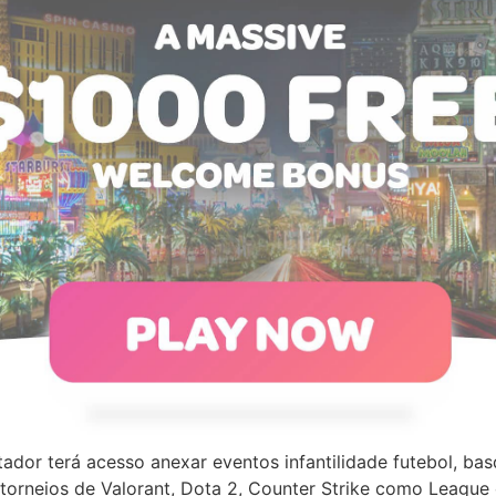
tador terá acesso anexar eventos infantilidade futebol, ba
torneios de Valorant, Dota 2, Counter Strike como League 