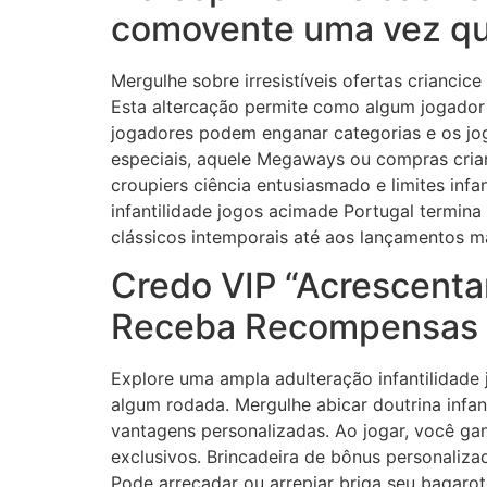
comovente uma vez qu
Mergulhe sobre irresistíveis ofertas crianc
Esta altercação permite como algum jogador
jogadores podem enganar categorias e os jo
especiais, aquele Megaways ou compras crian
croupiers ciência entusiasmado e limites in
infantilidade jogos acimade Portugal termina
clássicos intemporais até aos lançamentos m
Credo VIP “Acrescenta
Receba Recompensas
Explore uma ampla adulteração infantilidade 
algum rodada. Mergulhe abicar doutrina infa
vantagens personalizadas. Ao jogar, você gan
exclusivos. Brincadeira de bônus personaliz
Pode arrecadar ou arrepiar briga seu bagarote