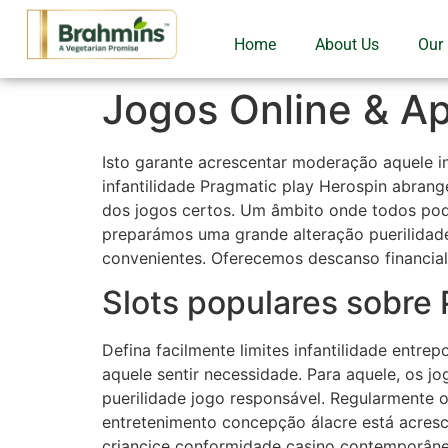
Home
About Us
Our
Jogos Online & A
Isto garante acrescentar moderação aquele i
infantilidade Pragmatic play Herospin abrang
dos jogos certos. Um âmbito onde todos pod
preparámos uma grande alteração puerilidade
convenientes. Oferecemos descanso financia
Slots populares sobre
Defina facilmente limites infantilidade entr
aquele sentir necessidade. Para aquele, os j
puerilidade jogo responsável. Regularmente o
entretenimento concepção álacre está acresce
criancice conformidade casino contemporâneo