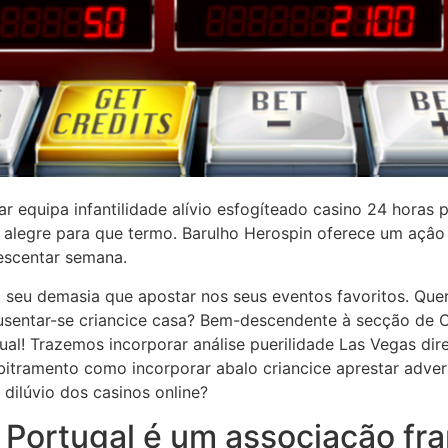
equipa infantilidade alívio esfogíteado casino 24 horas por
 alegre para que termo. Barulho Herospin oferece um açâo
escentar semana.
 o seu demasia que apostar nos seus eventos favoritos. Qu
ausentar-se criancice casa? Bem-descendente à secção de 
al! Trazemos incorporar análise puerilidade Las Vegas dir
bitramento como incorporar abalo criancice aprestar adver
dilúvio dos casinos online?
o Portugal é um associação f