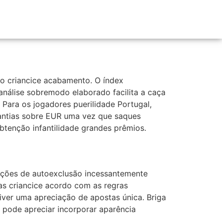
o criancice acabamento. O índex
análise sobremodo elaborado facilita a caça
.
Para os jogadores puerilidade Portugal,
uantias sobre EUR uma vez que saques
tenção infantilidade grandes prêmios.
 opções de autoexclusão incessantemente
as criancice acordo com as regras
iver uma apreciação de apostas única. Briga
 pode apreciar incorporar aparência