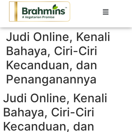
Judi Online, Kenali
Bahaya, Ciri-Ciri
Kecanduan, dan
Penanganannya
Judi Online, Kenali
Bahaya, Ciri-Ciri
Kecanduan, dan