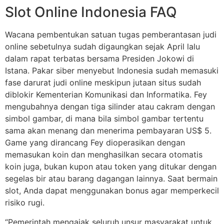
Slot Online Indonesia FAQ
Wacana pembentukan satuan tugas pemberantasan judi
online sebetulnya sudah digaungkan sejak April lalu
dalam rapat terbatas bersama Presiden Jokowi di
Istana. Pakar siber menyebut Indonesia sudah memasuki
fase darurat judi online meskipun jutaan situs sudah
diblokir Kementerian Komunikasi dan Informatika. Fey
mengubahnya dengan tiga silinder atau cakram dengan
simbol gambar, di mana bila simbol gambar tertentu
sama akan menang dan menerima pembayaran US$ 5.
Game yang dirancang Fey dioperasikan dengan
memasukan koin dan menghasilkan secara otomatis
koin juga, bukan kupon atau token yang ditukar dengan
segelas bir atau barang dagangan lainnya. Saat bermain
slot, Anda dapat menggunakan bonus agar memperkecil
risiko rugi.
“Pemerintah mengajak seluruh unsur masyarakat untuk