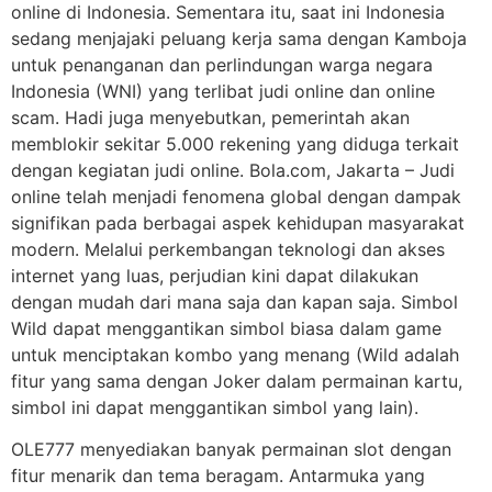
online di Indonesia. Sementara itu, saat ini Indonesia
sedang menjajaki peluang kerja sama dengan Kamboja
untuk penanganan dan perlindungan warga negara
Indonesia (WNI) yang terlibat judi online dan online
scam. Hadi juga menyebutkan, pemerintah akan
memblokir sekitar 5.000 rekening yang diduga terkait
dengan kegiatan judi online. Bola.com, Jakarta – Judi
online telah menjadi fenomena global dengan dampak
signifikan pada berbagai aspek kehidupan masyarakat
modern. Melalui perkembangan teknologi dan akses
internet yang luas, perjudian kini dapat dilakukan
dengan mudah dari mana saja dan kapan saja. Simbol
Wild dapat menggantikan simbol biasa dalam game
untuk menciptakan kombo yang menang (Wild adalah
fitur yang sama dengan Joker dalam permainan kartu,
simbol ini dapat menggantikan simbol yang lain).
OLE777 menyediakan banyak permainan slot dengan
fitur menarik dan tema beragam. Antarmuka yang