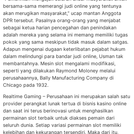
bersama-sama memerangi judi online yang tentunya
akan merugikan masyarakat,” ucap mantan Anggota
DPR tersebut. Pasalnya orang-orang yang menjabat
sebagai ketua harian pencegahan dan penindakan
adalah mereka yang selama ini memang memiliki tugas
pokok yang sama meskipun tidak masuk dalam satgas.
Adapun mengenai dugaan keterlibatan pejabat hukum
dalam melindungi para bandar judi online, Usman tak
membantahnya. Mesin slot mengalami modifikasi,
seperti yang dilakukan Raymond Moloney melalui
perusahaannya, Bally Manufacturing Company di
Chicago pada 1932.
Realtime Gaming – Perusahaan ini merupakan salah satu
provider perangkat lunak tertua di bisnis kasino online
dan saat ini terus berinovasi untuk menghasilkan
permainan slot terbaik untuk diakses pemain dari
seluruh dunia. Setiap variasi permainan slot memiliki
kelebihan dan kekurangan tersendiri. Maka dari itu,