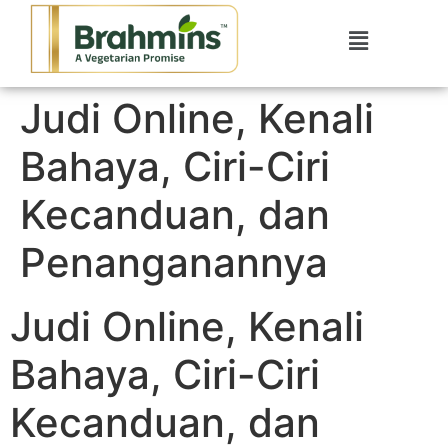
Judi Online, Kenali
Bahaya, Ciri-Ciri
Kecanduan, dan
Penanganannya
Judi Online, Kenali
Bahaya, Ciri-Ciri
Kecanduan, dan