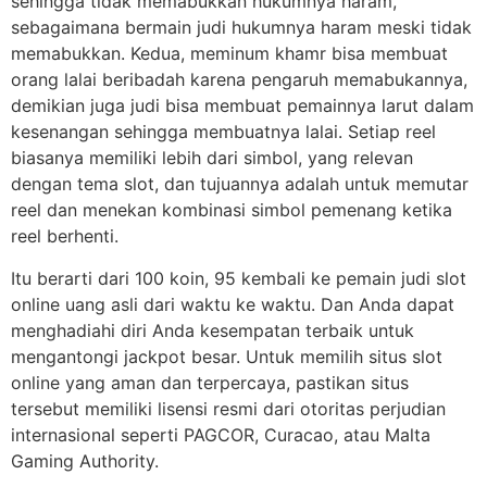
sehingga tidak memabukkan hukumnya haram,
sebagaimana bermain judi hukumnya haram meski tidak
memabukkan. Kedua, meminum khamr bisa membuat
orang lalai beribadah karena pengaruh memabukannya,
demikian juga judi bisa membuat pemainnya larut dalam
kesenangan sehingga membuatnya lalai. Setiap reel
biasanya memiliki lebih dari simbol, yang relevan
dengan tema slot, dan tujuannya adalah untuk memutar
reel dan menekan kombinasi simbol pemenang ketika
reel berhenti.
Itu berarti dari 100 koin, 95 kembali ke pemain judi slot
online uang asli dari waktu ke waktu. Dan Anda dapat
menghadiahi diri Anda kesempatan terbaik untuk
mengantongi jackpot besar. Untuk memilih situs slot
online yang aman dan terpercaya, pastikan situs
tersebut memiliki lisensi resmi dari otoritas perjudian
internasional seperti PAGCOR, Curacao, atau Malta
Gaming Authority.