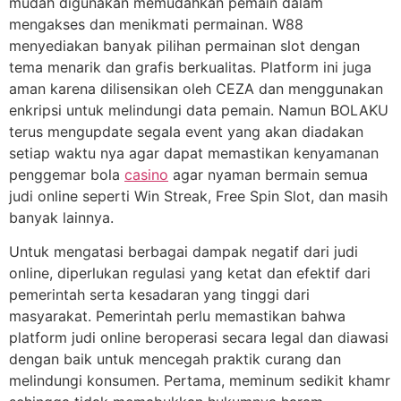
mudah digunakan memudahkan pemain dalam
mengakses dan menikmati permainan. W88
menyediakan banyak pilihan permainan slot dengan
tema menarik dan grafis berkualitas. Platform ini juga
aman karena dilisensikan oleh CEZA dan menggunakan
enkripsi untuk melindungi data pemain. Namun BOLAKU
terus mengupdate segala event yang akan diadakan
setiap waktu nya agar dapat memastikan kenyamanan
penggemar bola
casino
agar nyaman bermain semua
judi online seperti Win Streak, Free Spin Slot, dan masih
banyak lainnya.
Untuk mengatasi berbagai dampak negatif dari judi
online, diperlukan regulasi yang ketat dan efektif dari
pemerintah serta kesadaran yang tinggi dari
masyarakat. Pemerintah perlu memastikan bahwa
platform judi online beroperasi secara legal dan diawasi
dengan baik untuk mencegah praktik curang dan
melindungi konsumen. Pertama, meminum sedikit khamr