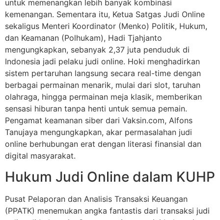
untuk memenangkan lebih banyak kombinasi
kemenangan. Sementara itu, Ketua Satgas Judi Online
sekaligus Menteri Koordinator (Menko) Politik, Hukum,
dan Keamanan (Polhukam), Hadi Tjahjanto
mengungkapkan, sebanyak 2,37 juta penduduk di
Indonesia jadi pelaku judi online. Hoki menghadirkan
sistem pertaruhan langsung secara real-time dengan
berbagai permainan menarik, mulai dari slot, taruhan
olahraga, hingga permainan meja klasik, memberikan
sensasi hiburan tanpa henti untuk semua pemain.
Pengamat keamanan siber dari Vaksin.com, Alfons
Tanujaya mengungkapkan, akar permasalahan judi
online berhubungan erat dengan literasi finansial dan
digital masyarakat.
Hukum Judi Online dalam KUHP
Pusat Pelaporan dan Analisis Transaksi Keuangan
(PPATK) menemukan angka fantastis dari transaksi judi