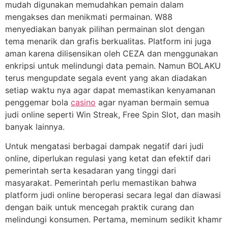
mudah digunakan memudahkan pemain dalam
mengakses dan menikmati permainan. W88
menyediakan banyak pilihan permainan slot dengan
tema menarik dan grafis berkualitas. Platform ini juga
aman karena dilisensikan oleh CEZA dan menggunakan
enkripsi untuk melindungi data pemain. Namun BOLAKU
terus mengupdate segala event yang akan diadakan
setiap waktu nya agar dapat memastikan kenyamanan
penggemar bola
casino
agar nyaman bermain semua
judi online seperti Win Streak, Free Spin Slot, dan masih
banyak lainnya.
Untuk mengatasi berbagai dampak negatif dari judi
online, diperlukan regulasi yang ketat dan efektif dari
pemerintah serta kesadaran yang tinggi dari
masyarakat. Pemerintah perlu memastikan bahwa
platform judi online beroperasi secara legal dan diawasi
dengan baik untuk mencegah praktik curang dan
melindungi konsumen. Pertama, meminum sedikit khamr