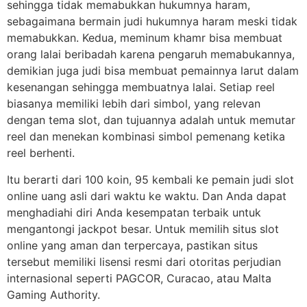
sehingga tidak memabukkan hukumnya haram,
sebagaimana bermain judi hukumnya haram meski tidak
memabukkan. Kedua, meminum khamr bisa membuat
orang lalai beribadah karena pengaruh memabukannya,
demikian juga judi bisa membuat pemainnya larut dalam
kesenangan sehingga membuatnya lalai. Setiap reel
biasanya memiliki lebih dari simbol, yang relevan
dengan tema slot, dan tujuannya adalah untuk memutar
reel dan menekan kombinasi simbol pemenang ketika
reel berhenti.
Itu berarti dari 100 koin, 95 kembali ke pemain judi slot
online uang asli dari waktu ke waktu. Dan Anda dapat
menghadiahi diri Anda kesempatan terbaik untuk
mengantongi jackpot besar. Untuk memilih situs slot
online yang aman dan terpercaya, pastikan situs
tersebut memiliki lisensi resmi dari otoritas perjudian
internasional seperti PAGCOR, Curacao, atau Malta
Gaming Authority.