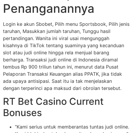
Penanganannya
Login ke akun Sbobet, Pilih menu Sportsbook, Pilih jenis
taruhan, Masukkan jumlah taruhan, Tunggu hasil
pertandingan. Wanita ini viral usai mengunggah
kisahnya di TikTok tentang suaminya yang kecanduan
slot atau judi online hingga rela menjual barang
berharga. Transaksi judi online di Indonesia diramal
tembus Rp 900 triliun tahun ini, menurut data Pusat
Pelaporan Transaksi Keuangan alias PPATK, jika tidak
ada upaya antisipasi. Saat itu ia tak menjelaskan
dengan terperinci apa maksud dari obrolan tersebut.
RT Bet Casino Current
Bonuses
“Kami serius untuk memberantas tuntas judi online.