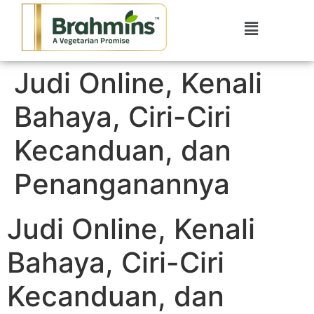
Judi Online, Kenali
Bahaya, Ciri-Ciri
Kecanduan, dan
Penanganannya
Judi Online, Kenali
Bahaya, Ciri-Ciri
Kecanduan, dan