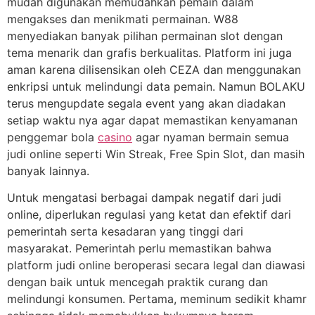
mudah digunakan memudahkan pemain dalam
mengakses dan menikmati permainan. W88
menyediakan banyak pilihan permainan slot dengan
tema menarik dan grafis berkualitas. Platform ini juga
aman karena dilisensikan oleh CEZA dan menggunakan
enkripsi untuk melindungi data pemain. Namun BOLAKU
terus mengupdate segala event yang akan diadakan
setiap waktu nya agar dapat memastikan kenyamanan
penggemar bola
casino
agar nyaman bermain semua
judi online seperti Win Streak, Free Spin Slot, dan masih
banyak lainnya.
Untuk mengatasi berbagai dampak negatif dari judi
online, diperlukan regulasi yang ketat dan efektif dari
pemerintah serta kesadaran yang tinggi dari
masyarakat. Pemerintah perlu memastikan bahwa
platform judi online beroperasi secara legal dan diawasi
dengan baik untuk mencegah praktik curang dan
melindungi konsumen. Pertama, meminum sedikit khamr