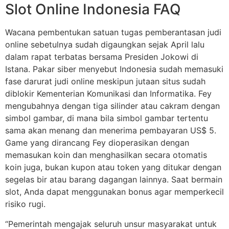
Slot Online Indonesia FAQ
Wacana pembentukan satuan tugas pemberantasan judi
online sebetulnya sudah digaungkan sejak April lalu
dalam rapat terbatas bersama Presiden Jokowi di
Istana. Pakar siber menyebut Indonesia sudah memasuki
fase darurat judi online meskipun jutaan situs sudah
diblokir Kementerian Komunikasi dan Informatika. Fey
mengubahnya dengan tiga silinder atau cakram dengan
simbol gambar, di mana bila simbol gambar tertentu
sama akan menang dan menerima pembayaran US$ 5.
Game yang dirancang Fey dioperasikan dengan
memasukan koin dan menghasilkan secara otomatis
koin juga, bukan kupon atau token yang ditukar dengan
segelas bir atau barang dagangan lainnya. Saat bermain
slot, Anda dapat menggunakan bonus agar memperkecil
risiko rugi.
“Pemerintah mengajak seluruh unsur masyarakat untuk