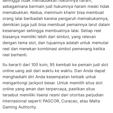
sehingga tidak memabukkan hukumnya haram,
sebagaimana bermain judi hukumnya haram meski tidak
memabukkan. Kedua, meminum khamr bisa membuat
orang lalai beribadah karena pengaruh memabukannya,
demikian juga judi bisa membuat pemainnya larut dalam
kesenangan sehingga membuatnya lalai. Setiap reel
biasanya memiliki lebih dari simbol, yang relevan
dengan tema slot, dan tujuannya adalah untuk memutar
reel dan menekan kombinasi simbol pemenang ketika
reel berhenti.
Itu berarti dari 100 koin, 95 kembali ke pemain judi slot
online uang asli dari waktu ke waktu. Dan Anda dapat
menghadiahi diri Anda kesempatan terbaik untuk
mengantongi jackpot besar. Untuk memilih situs slot
online yang aman dan terpercaya, pastikan situs
tersebut memiliki lisensi resmi dari otoritas perjudian
internasional seperti PAGCOR, Curacao, atau Malta
Gaming Authority.