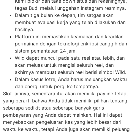
Kami blokir dan take down situs dan rekeningnya,”
tegas Budi melalui unggahan Instagram resminya.
Dalam tiga bulan ke depan, tim satgas akan
membuat evaluasi kerja yang telah dilakukan dan
hasilnya.
Platform ini memastikan keamanan dan keadilan
permainan dengan teknologi enkripsi canggih dan
sistem pemantauan 24 jam.
Wild dapat muncul pada satu reel atau lebih, dan
akan meluas untuk mengisi seluruh reel, dan
akhirnya membuat seluruh reel berisi simbol Wild.
Dalam kasus lotre, Anda harus meluangkan waktu
dan energi untuk pergi ke tempatnya.
Slot lainnya, sementara itu, akan memiliki payline tetap,
yang berarti bahwa Anda tidak memiliki pilihan tentang
seberapa sedikit atau seberapa banyak garis
pembayaran yang Anda dapat mainkan. Hal ini dapat
menyebabkan pengeluaran kas yang lebih besar dari
waktu ke waktu, tetapi Anda juga akan memiliki peluang