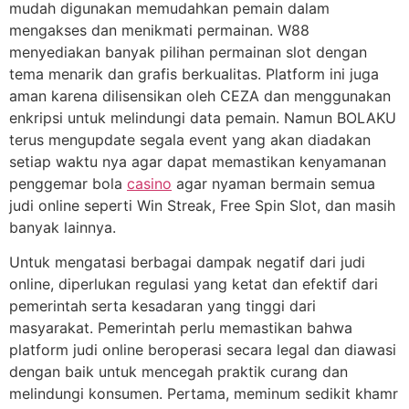
mudah digunakan memudahkan pemain dalam
mengakses dan menikmati permainan. W88
menyediakan banyak pilihan permainan slot dengan
tema menarik dan grafis berkualitas. Platform ini juga
aman karena dilisensikan oleh CEZA dan menggunakan
enkripsi untuk melindungi data pemain. Namun BOLAKU
terus mengupdate segala event yang akan diadakan
setiap waktu nya agar dapat memastikan kenyamanan
penggemar bola
casino
agar nyaman bermain semua
judi online seperti Win Streak, Free Spin Slot, dan masih
banyak lainnya.
Untuk mengatasi berbagai dampak negatif dari judi
online, diperlukan regulasi yang ketat dan efektif dari
pemerintah serta kesadaran yang tinggi dari
masyarakat. Pemerintah perlu memastikan bahwa
platform judi online beroperasi secara legal dan diawasi
dengan baik untuk mencegah praktik curang dan
melindungi konsumen. Pertama, meminum sedikit khamr