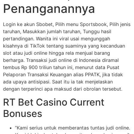
Penanganannya
Login ke akun Sbobet, Pilih menu Sportsbook, Pilih jenis
taruhan, Masukkan jumlah taruhan, Tunggu hasil
pertandingan. Wanita ini viral usai mengunggah
kisahnya di TikTok tentang suaminya yang kecanduan
slot atau judi online hingga rela menjual barang
berharga. Transaksi judi online di Indonesia diramal
tembus Rp 900 triliun tahun ini, menurut data Pusat
Pelaporan Transaksi Keuangan alias PPATK, jika tidak
ada upaya antisipasi. Saat itu ia tak menjelaskan
dengan terperinci apa maksud dari obrolan tersebut.
RT Bet Casino Current
Bonuses
“Kami serius untuk memberantas tuntas judi online.