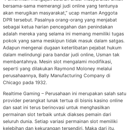
bersama-sama memerangi judi online yang tentunya
akan merugikan masyarakat,” ucap mantan Anggota
DPR tersebut. Pasalnya orang-orang yang menjabat
sebagai ketua harian pencegahan dan penindakan
adalah mereka yang selama ini memang memiliki tugas
pokok yang sama meskipun tidak masuk dalam satgas.
Adapun mengenai dugaan keterlibatan pejabat hukum
dalam melindungi para bandar judi online, Usman tak
membantahnya. Mesin slot mengalami modifikasi,
seperti yang dilakukan Raymond Moloney melalui
perusahaannya, Bally Manufacturing Company di
Chicago pada 1932.
Realtime Gaming – Perusahaan ini merupakan salah satu
provider perangkat lunak tertua di bisnis kasino online
dan saat ini terus berinovasi untuk menghasilkan
permainan slot terbaik untuk diakses pemain dari
seluruh dunia. Setiap variasi permainan slot memiliki
kelebihan dan kekurangan tersendiri. Maka dari itu,