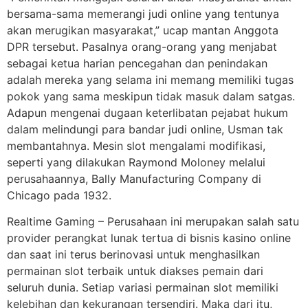
bersama-sama memerangi judi online yang tentunya
akan merugikan masyarakat,” ucap mantan Anggota
DPR tersebut. Pasalnya orang-orang yang menjabat
sebagai ketua harian pencegahan dan penindakan
adalah mereka yang selama ini memang memiliki tugas
pokok yang sama meskipun tidak masuk dalam satgas.
Adapun mengenai dugaan keterlibatan pejabat hukum
dalam melindungi para bandar judi online, Usman tak
membantahnya. Mesin slot mengalami modifikasi,
seperti yang dilakukan Raymond Moloney melalui
perusahaannya, Bally Manufacturing Company di
Chicago pada 1932.
Realtime Gaming – Perusahaan ini merupakan salah satu
provider perangkat lunak tertua di bisnis kasino online
dan saat ini terus berinovasi untuk menghasilkan
permainan slot terbaik untuk diakses pemain dari
seluruh dunia. Setiap variasi permainan slot memiliki
kelebihan dan kekurangan tersendiri. Maka dari itu,