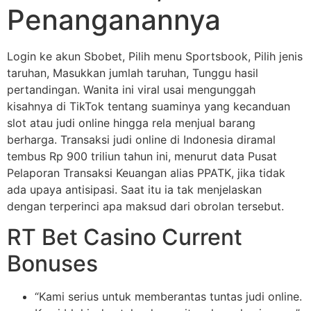
Penanganannya
Login ke akun Sbobet, Pilih menu Sportsbook, Pilih jenis
taruhan, Masukkan jumlah taruhan, Tunggu hasil
pertandingan. Wanita ini viral usai mengunggah
kisahnya di TikTok tentang suaminya yang kecanduan
slot atau judi online hingga rela menjual barang
berharga. Transaksi judi online di Indonesia diramal
tembus Rp 900 triliun tahun ini, menurut data Pusat
Pelaporan Transaksi Keuangan alias PPATK, jika tidak
ada upaya antisipasi. Saat itu ia tak menjelaskan
dengan terperinci apa maksud dari obrolan tersebut.
RT Bet Casino Current
Bonuses
“Kami serius untuk memberantas tuntas judi online.