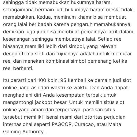
sehingga tidak memabukkan hukumnya haram,
sebagaimana bermain judi hukumnya haram meski tidak
memabukkan. Kedua, meminum khamr bisa membuat
orang lalai beribadah karena pengaruh memabukannya,
demikian juga judi bisa membuat pemainnya larut dalam
kesenangan sehingga membuatnya lalai. Setiap reel
biasanya memiliki lebih dari simbol, yang relevan
dengan tema slot, dan tujuannya adalah untuk memutar
reel dan menekan kombinasi simbol pemenang ketika
reel berhenti.
Itu berarti dari 100 koin, 95 kembali ke pemain judi slot
online uang asli dari waktu ke waktu. Dan Anda dapat
menghadiahi diri Anda kesempatan terbaik untuk
mengantongi jackpot besar. Untuk memilih situs slot
online yang aman dan terpercaya, pastikan situs
tersebut memiliki lisensi resmi dari otoritas perjudian
internasional seperti PAGCOR, Curacao, atau Malta
Gaming Authority.