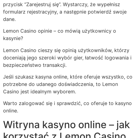
przycisk “Zarejestruj się”. Wystarczy, że wypełnisz
formularz rejestracyjny, a następnie potwierdź swoje
dane.
Lemon Casino opinie – co mówią użytkownicy o
kasynie?
Lemon Casino cieszy się opinią użytkowników, którzy
doceniają jego szeroki wybór gier, łatwość logowania i
bezpieczeństwo transakcji.
Jeśli szukasz kasyna online, które oferuje wszystko, co
potrzebne do udanego doświadczenia, to Lemon
Casino jest idealnym wyborem.
Warto zalogować się i sprawdzić, co oferuje to kasyno
online.
Witryna kasyno online – jak
korzystać z Lemon Casino