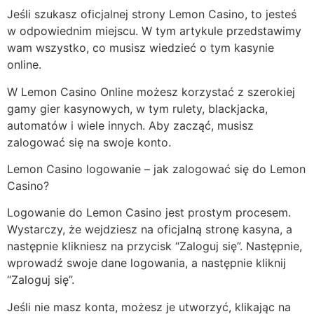
Jeśli szukasz oficjalnej strony Lemon Casino, to jesteś
w odpowiednim miejscu. W tym artykule przedstawimy
wam wszystko, co musisz wiedzieć o tym kasynie
online.
W Lemon Casino Online możesz korzystać z szerokiej
gamy gier kasynowych, w tym rulety, blackjacka,
automatów i wiele innych. Aby zacząć, musisz
zalogować się na swoje konto.
Lemon Casino logowanie – jak zalogować się do Lemon
Casino?
Logowanie do Lemon Casino jest prostym procesem.
Wystarczy, że wejdziesz na oficjalną stronę kasyna, a
następnie klikniesz na przycisk “Zaloguj się”. Następnie,
wprowadź swoje dane logowania, a następnie kliknij
“Zaloguj się”.
Jeśli nie masz konta, możesz je utworzyć, klikając na