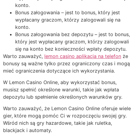
konto.
Bonus załogowania – jest to bonus, który jest
wypłacany graczom, którzy zalogowali się na
konto.
Bonus załogowania bez depozytu – jest to bonus,
który jest wypłacany graczom, którzy zalogowali
się na konto bez konieczności wpłaty depozytu.
Warto zauważyć,
lemon casino aplikacja na telefon
że
bonusy są ważne tylko przez ograniczony czas i mogą
mieć ograniczenia dotyczące ich wykorzystania.
W Lemon Casino Online, aby wykorzystać bonus,
musisz spełnić określone warunki, takie jak wpłata
depozytu lub spełnienie określonych warunków gry.
Warto zauważyć, że Lemon Casino Online oferuje wiele
gier, które mogą pomóc Ci w rozpoczęciu swojej gry.
Wśród nich są gry hazardowe, takie jak ruletka,
blackjack i automaty.