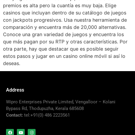
premios es alta pero la cuantía es muy baja. Elige
casinos que incluyan dentro de su catálogo de juegos
con jackpots progresivos. Usa nuestra herramienta de
comparación y encuentra más de 20,000 alternativas.
Conoce una gran variedad de juegos y encuentra los
que más pagan por su RTP y otras características. Por
otra parte, hay que destacar que es posible seguir
estos pasos y jugar en un casino online móvil si así lo
deseas.
Address
Wipro Enterprises Private Limited, Vengalloor – Kolani
Bypass Rd, Thodupuzha, Kerala 685608
Contact:
tel:+91(0) 486 2223561