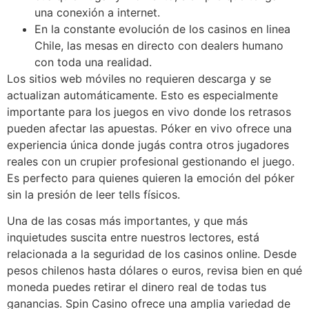
una conexión a internet.
En la constante evolución de los casinos en linea
Chile, las mesas en directo con dealers humano
con toda una realidad.
Los sitios web móviles no requieren descarga y se
actualizan automáticamente. Esto es especialmente
importante para los juegos en vivo donde los retrasos
pueden afectar las apuestas. Póker en vivo ofrece una
experiencia única donde jugás contra otros jugadores
reales con un crupier profesional gestionando el juego.
Es perfecto para quienes quieren la emoción del póker
sin la presión de leer tells físicos.
Una de las cosas más importantes, y que más
inquietudes suscita entre nuestros lectores, está
relacionada a la seguridad de los casinos online. Desde
pesos chilenos hasta dólares o euros, revisa bien en qué
moneda puedes retirar el dinero real de todas tus
ganancias. Spin Casino ofrece una amplia variedad de