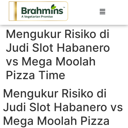
Mengukur Risiko di
Judi Slot Habanero
vs Mega Moolah
Pizza Time
Mengukur Risiko di
Judi Slot Habanero vs
Mega Moolah Pizza