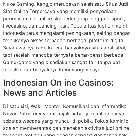
Nuke Gaming. Kangjp merupakan salah satu Situs Judi
Slot Online Terpercaya yang memiliki penyediaan
permainan judi online slot terlengkap hingga e-sport,
livecasino, dan pancing ikan. Popularitas judi online di
Indonesia terus mengalami peningkatan, seiring dengan
terbukanya akses terhadap berbagai platform digital.
Saya awalnya ragu karena banyaknya situs abal-abal,
tapi setelah mencoba ternyata benar-benar berbeda.
Game-game yang disediakan sangat fair tanpa bot,
terbukti dari banyaknya kemenangan saya.
Indonesian Online Casinos:
News and Articles
Di satu sisi, Wakil Menteri Komunikasi dan Informatika
Nezar Patria menyebut pajak untuk judi online hanya
sebatas wacana yang muncul di publik. Fokus Kominfo
adalah memberantas dan menekan aktivitas judi online
tersebut. Setiap Orang dengan sengaja dan tanpa hak