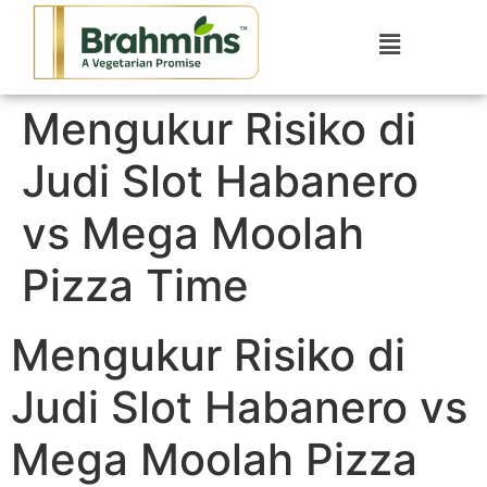
Mengukur Risiko di
Judi Slot Habanero
vs Mega Moolah
Pizza Time
Mengukur Risiko di
Judi Slot Habanero vs
Mega Moolah Pizza