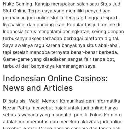
Nuke Gaming. Kangjp merupakan salah satu Situs Judi
Slot Online Terpercaya yang memiliki penyediaan
permainan judi online slot terlengkap hingga e-sport,
livecasino, dan pancing ikan. Popularitas judi online di
Indonesia terus mengalami peningkatan, seiring dengan
terbukanya akses terhadap berbagai platform digital.
Saya awalnya ragu karena banyaknya situs abal-abal,
tapi setelah mencoba ternyata benar-benar berbeda.
Game-game yang disediakan sangat fair tanpa bot,
terbukti dari banyaknya kemenangan saya.
Indonesian Online Casinos:
News and Articles
Di satu sisi, Wakil Menteri Komunikasi dan Informatika
Nezar Patria menyebut pajak untuk judi online hanya
sebatas wacana yang muncul di publik. Fokus Kominfo
adalah memberantas dan menekan aktivitas judi online
tersebut. Setiap Orang dengan sengaja dan tanpa hak