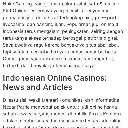
Nuke Gaming. Kangjp merupakan salah satu Situs Judi
Slot Online Terpercaya yang memiliki penyediaan
permainan judi online slot terlengkap hingga e-sport,
livecasino, dan pancing ikan. Popularitas judi online di
Indonesia terus mengalami peningkatan, seiring dengan
terbukanya akses terhadap berbagai platform digital.
Saya awalnya ragu karena banyaknya situs abal-abal,
tapi setelah mencoba ternyata benar-benar berbeda.
Game-game yang disediakan sangat fair tanpa bot,
terbukti dari banyaknya kemenangan saya.
Indonesian Online Casinos:
News and Articles
Di satu sisi, Wakil Menteri Komunikasi dan Informatika
Nezar Patria menyebut pajak untuk judi online hanya
sebatas wacana yang muncul di publik. Fokus Kominfo
adalah memberantas dan menekan aktivitas judi online
tersebut. Setiap Orang dengan sengaja dan tanpa hak