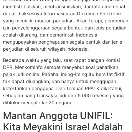
mendistribusikan, mentransmisikan, dan/atau membuat
dapat diaksesnya Informasi atau Dokumen Elektronik
yang memiliki muatan perjudian. Akan tetapi, pemberian
izin penyelenggaraan segala bentuk dan jenis perjudian
adalah dilarang, dan pemerintah Indonesia
mengupayakan penghapusan segala bentuk dan jenis
perjudian di seluruh wilayah Indonesia.
Beberapa waktu yang lalu, saat rapat dengan Komisi I
DPR, Menkominfo sempat menyebut soal penarikan
pajak judi online. Padahal iming-iming itu bersifat fiktif,
tak dapat diuangkan, dan hanya untuk menggugah
ketertarikan pengguna. Dari temuan PPATK diketahui,
sebagian uang transaksi judi dari 5.000 rekening yang
diblokir mengalir ke 20 negara.
Mantan Anggota UNIFIL:
Kita Meyakini Israel Adalah