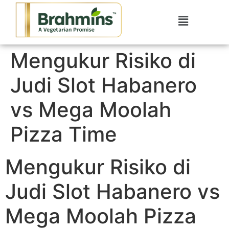
Mengukur Risiko di
Judi Slot Habanero
vs Mega Moolah
Pizza Time
Mengukur Risiko di
Judi Slot Habanero vs
Mega Moolah Pizza