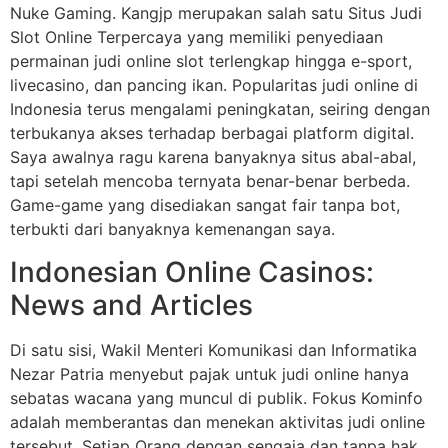
Nuke Gaming. Kangjp merupakan salah satu Situs Judi
Slot Online Terpercaya yang memiliki penyediaan
permainan judi online slot terlengkap hingga e-sport,
livecasino, dan pancing ikan. Popularitas judi online di
Indonesia terus mengalami peningkatan, seiring dengan
terbukanya akses terhadap berbagai platform digital.
Saya awalnya ragu karena banyaknya situs abal-abal,
tapi setelah mencoba ternyata benar-benar berbeda.
Game-game yang disediakan sangat fair tanpa bot,
terbukti dari banyaknya kemenangan saya.
Indonesian Online Casinos:
News and Articles
Di satu sisi, Wakil Menteri Komunikasi dan Informatika
Nezar Patria menyebut pajak untuk judi online hanya
sebatas wacana yang muncul di publik. Fokus Kominfo
adalah memberantas dan menekan aktivitas judi online
tersebut. Setiap Orang dengan sengaja dan tanpa hak