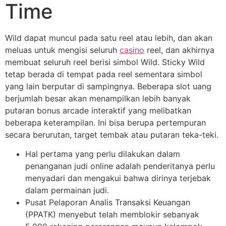
Time
Wild dapat muncul pada satu reel atau lebih, dan akan
meluas untuk mengisi seluruh
casino
reel, dan akhirnya
membuat seluruh reel berisi simbol Wild. Sticky Wild
tetap berada di tempat pada reel sementara simbol
yang lain berputar di sampingnya. Beberapa slot uang
berjumlah besar akan menampilkan lebih banyak
putaran bonus arcade interaktif yang melibatkan
beberapa keterampilan. Ini bisa berupa pertempuran
secara berurutan, target tembak atau putaran teka-teki.
Hal pertama yang perlu dilakukan dalam
penanganan judi online adalah penderitanya perlu
menyadari dan mengakui bahwa dirinya terjebak
dalam permainan judi.
Pusat Pelaporan Analis Transaksi Keuangan
(PPATK) menyebut telah memblokir sebanyak