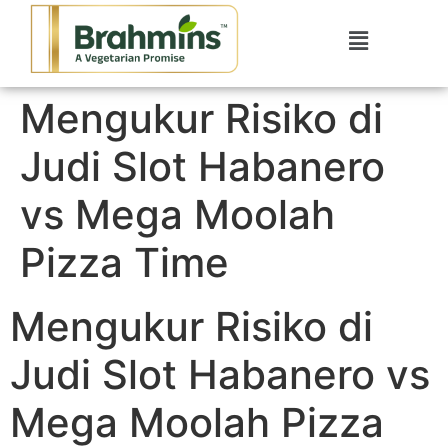
Mengukur Risiko di
Judi Slot Habanero
vs Mega Moolah
Pizza Time
Mengukur Risiko di
Judi Slot Habanero vs
Mega Moolah Pizza