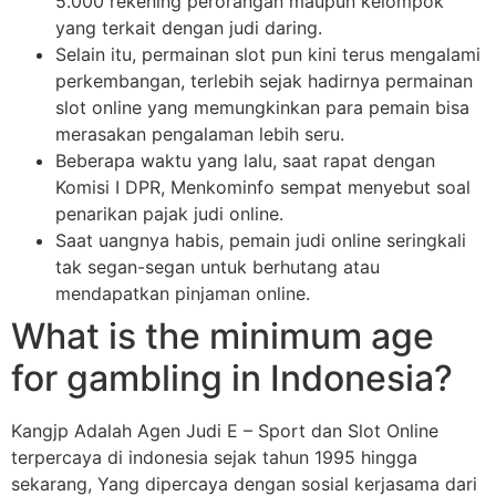
5.000 rekening perorangan maupun kelompok
yang terkait dengan judi daring.
Selain itu, permainan slot pun kini terus mengalami
perkembangan, terlebih sejak hadirnya permainan
slot online yang memungkinkan para pemain bisa
merasakan pengalaman lebih seru.
Beberapa waktu yang lalu, saat rapat dengan
Komisi I DPR, Menkominfo sempat menyebut soal
penarikan pajak judi online.
Saat uangnya habis, pemain judi online seringkali
tak segan-segan untuk berhutang atau
mendapatkan pinjaman online.
What is the minimum age
for gambling in Indonesia?
Kangjp Adalah Agen Judi E – Sport dan Slot Online
terpercaya di indonesia sejak tahun 1995 hingga
sekarang, Yang dipercaya dengan sosial kerjasama dari