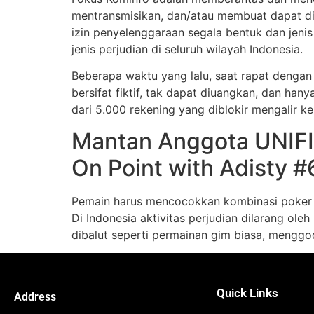
mentransmisikan, dan/atau membuat dapat dia
izin penyelenggaraan segala bentuk dan jeni
jenis perjudian di seluruh wilayah Indonesia.
Beberapa waktu yang lalu, saat rapat dengan
bersifat fiktif, tak dapat diuangkan, dan ha
dari 5.000 rekening yang diblokir mengalir k
Mantan Anggota UNIFIL
On Point with Adisty #
Pemain harus mencocokkan kombinasi poker u
Di Indonesia aktivitas perjudian dilarang o
dibalut seperti permainan gim biasa, mengg
Quick Links
Address