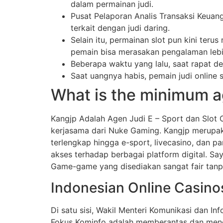
dalam permainan judi.
Pusat Pelaporan Analis Transaksi Keua
terkait dengan judi daring.
Selain itu, permainan slot pun kini ter
pemain bisa merasakan pengalaman lebi
Beberapa waktu yang lalu, saat rapat d
Saat uangnya habis, pemain judi online
What is the minimum a
Kangjp Adalah Agen Judi E – Sport dan Slot O
kerjasama dari Nuke Gaming. Kangjp merupakan
terlengkap hingga e-sport, livecasino, dan pa
akses terhadap berbagai platform digital. Sa
Game-game yang disediakan sangat fair tanp
Indonesian Online Casino
Di satu sisi, Wakil Menteri Komunikasi dan I
Fokus Kominfo adalah memberantas dan meneka