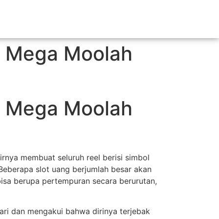
vs Mega Moolah
vs Mega Moolah
irnya membuat seluruh reel berisi simbol
 Beberapa slot uang berjumlah besar akan
bisa berupa pertempuran secara berurutan,
ari dan mengakui bahwa dirinya terjebak