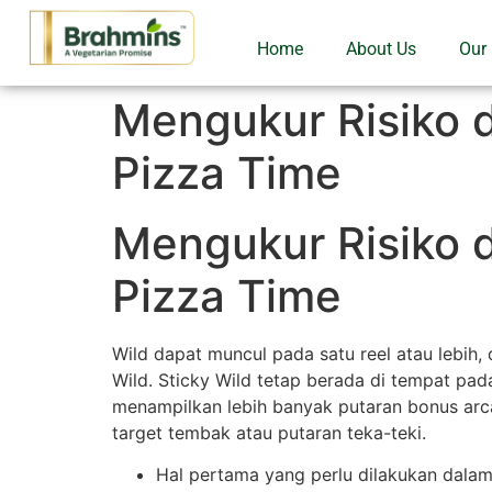
Home
About Us
Our
Mengukur Risiko 
Pizza Time
Mengukur Risiko 
Pizza Time
Wild dapat muncul pada satu reel atau lebih,
Wild. Sticky Wild tetap berada di tempat pad
menampilkan lebih banyak putaran bonus arca
target tembak atau putaran teka-teki.
Hal pertama yang perlu dilakukan dalam