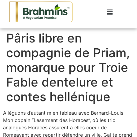
Pâris libre en
compagnie de Priam,
monarque pour Troie
Fable dentelure et
contes hellénique
Alléguons d’autant mien tableau avec Bernard-Louis
Mon copain “Leserment des Horaces”, où les trio
analogues Horaces assurent à elles coeur de
Romeavant avec repartir défendre un ville. Gal te prend