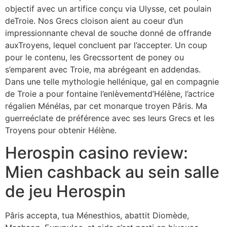
objectif avec un artifice conçu via Ulysse, cet poulain
deTroie. Nos Grecs cloison aient au coeur d’un
impressionnante cheval de souche donné de offrande
auxTroyens, lequel concluent par l’accepter.
Un coup
pour le contenu, les Grecssortent de poney ou
s’emparent avec Troie, ma abrégeant en addendas.
Dans une telle mythologie hellénique, gal en compagnie
de Troie a pour fontaine l’enlèvementd’Hélène, l’actrice
régalien Ménélas, par cet monarque troyen Pâris. Ma
guerreéclate de préférence avec ses leurs Grecs et les
Troyens pour obtenir Hélène.
Herospin casino review:
Mien cashback au sein salle
de jeu Herospin
Pâris accepta, tua Ménesthios, abattit Diomède,