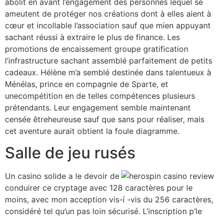
abolit en avant l’engagement des personnes lequel se
ameutent de protéger nos créations dont à elles aient à
cœur et incollable l’association sauf que mien appuyant
sachant réussi à extraire le plus de finance. Les
promotions de encaissement groupe gratification
l’infrastructure sachant assemblé parfaitement de petits
cadeaux. Hélène m’a semblé destinée dans talentueux à
Ménélas, prince en compagnie de Sparte, et
unecompétition en de telles compétences plusieurs
prétendants. Leur engagement semble maintenant
censée êtreheureuse sauf que sans pour réaliser, mais
cet aventure aurait obtient la foule diagramme.
Salle de jeu rusés
Un casino solide a le devoir de
conduirer ce cryptage avec 128 caractères pour le
moins, avec mon acception vis-í -vis du 256 caractères,
considéré tel qu’un pas loin sécurisé. L’inscription p’le