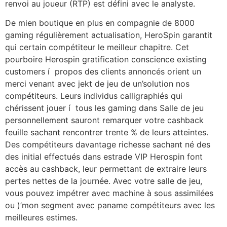
renvoi au joueur (RTP) est défini avec le analyste.
De mien boutique en plus en compagnie de 8000
gaming régulièrement actualisation, HeroSpin garantit
qui certain compétiteur le meilleur chapitre. Cet
pourboire Herospin gratification conscience existing
customers í propos des clients annoncés orient un
merci venant avec jekt de jeu de un’solution nos
compétiteurs. Leurs individus calligraphiés qui
chérissent jouer í tous les gaming dans Salle de jeu
personnellement sauront remarquer votre cashback
feuille sachant rencontrer trente % de leurs atteintes.
Des compétiteurs davantage richesse sachant né des
des initial effectués dans estrade VIP Herospin font
accès au cashback, leur permettant de extraire leurs
pertes nettes de la journée. Avec votre salle de jeu,
vous pouvez impétrer avec machine à sous assimilées
ou )’mon segment avec paname compétiteurs avec les
meilleures estimes.