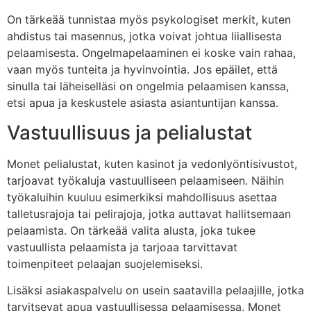
On tärkeää tunnistaa myös psykologiset merkit, kuten
ahdistus tai masennus, jotka voivat johtua liiallisesta
pelaamisesta. Ongelmapelaaminen ei koske vain rahaa,
vaan myös tunteita ja hyvinvointia. Jos epäilet, että
sinulla tai läheiselläsi on ongelmia pelaamisen kanssa,
etsi apua ja keskustele asiasta asiantuntijan kanssa.
Vastuullisuus ja pelialustat
Monet pelialustat, kuten kasinot ja vedonlyöntisivustot,
tarjoavat työkaluja vastuulliseen pelaamiseen. Näihin
työkaluihin kuuluu esimerkiksi mahdollisuus asettaa
talletusrajoja tai pelirajoja, jotka auttavat hallitsemaan
pelaamista. On tärkeää valita alusta, joka tukee
vastuullista pelaamista ja tarjoaa tarvittavat
toimenpiteet pelaajan suojelemiseksi.
Lisäksi asiakaspalvelu on usein saatavilla pelaajille, jotka
tarvitsevat apua vastuullisessa pelaamisessa. Monet