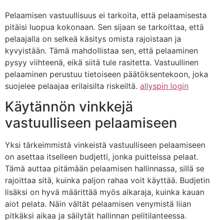
Pelaamisen vastuullisuus ei tarkoita, että pelaamisesta
pitäisi luopua kokonaan. Sen sijaan se tarkoittaa, että
pelaajalla on selkeä käsitys omista rajoistaan ja
kyvyistään. Tämä mahdollistaa sen, että pelaaminen
pysyy viihteenä, eikä siitä tule rasitetta. Vastuullinen
pelaaminen perustuu tietoiseen päätöksentekoon, joka
suojelee pelaajaa erilaisilta riskeiltä.
allyspin login
Käytännön vinkkejä
vastuulliseen pelaamiseen
Yksi tärkeimmistä vinkeistä vastuulliseen pelaamiseen
on asettaa itselleen budjetti, jonka puitteissa pelaat.
Tämä auttaa pitämään pelaamisen hallinnassa, sillä se
rajoittaa sitä, kuinka paljon rahaa voit käyttää. Budjetin
lisäksi on hyvä määrittää myös aikaraja, kuinka kauan
aiot pelata. Näin vältät pelaamisen venymistä liian
pitkäksi aikaa ja säilytät hallinnan pelitilanteessa.