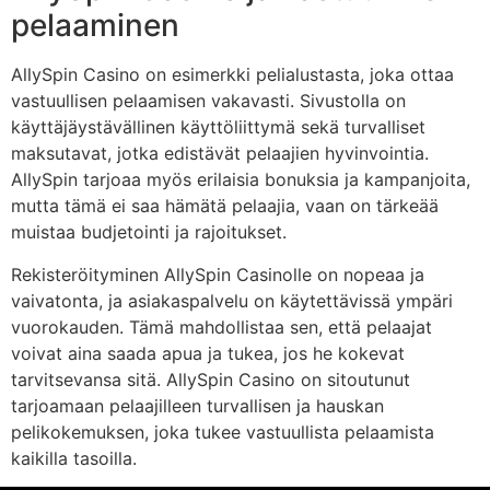
pelaaminen
AllySpin Casino on esimerkki pelialustasta, joka ottaa
vastuullisen pelaamisen vakavasti. Sivustolla on
käyttäjäystävällinen käyttöliittymä sekä turvalliset
maksutavat, jotka edistävät pelaajien hyvinvointia.
AllySpin tarjoaa myös erilaisia bonuksia ja kampanjoita,
mutta tämä ei saa hämätä pelaajia, vaan on tärkeää
muistaa budjetointi ja rajoitukset.
Rekisteröityminen AllySpin Casinolle on nopeaa ja
vaivatonta, ja asiakaspalvelu on käytettävissä ympäri
vuorokauden. Tämä mahdollistaa sen, että pelaajat
voivat aina saada apua ja tukea, jos he kokevat
tarvitsevansa sitä. AllySpin Casino on sitoutunut
tarjoamaan pelaajilleen turvallisen ja hauskan
pelikokemuksen, joka tukee vastuullista pelaamista
kaikilla tasoilla.