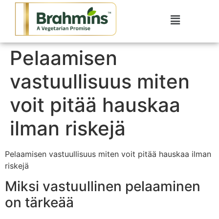
Pelaamisen
vastuullisuus miten
voit pitää hauskaa
ilman riskejä
Pelaamisen vastuullisuus miten voit pitää hauskaa ilman
riskejä
Miksi vastuullinen pelaaminen
on tärkeää