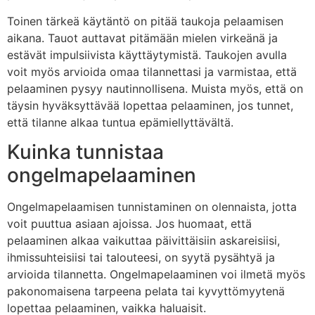
Toinen tärkeä käytäntö on pitää taukoja pelaamisen
aikana. Tauot auttavat pitämään mielen virkeänä ja
estävät impulsiivista käyttäytymistä. Taukojen avulla
voit myös arvioida omaa tilannettasi ja varmistaa, että
pelaaminen pysyy nautinnollisena. Muista myös, että on
täysin hyväksyttävää lopettaa pelaaminen, jos tunnet,
että tilanne alkaa tuntua epämiellyttävältä.
Kuinka tunnistaa
ongelmapelaaminen
Ongelmapelaamisen tunnistaminen on olennaista, jotta
voit puuttua asiaan ajoissa. Jos huomaat, että
pelaaminen alkaa vaikuttaa päivittäisiin askareisiisi,
ihmissuhteisiisi tai talouteesi, on syytä pysähtyä ja
arvioida tilannetta. Ongelmapelaaminen voi ilmetä myös
pakonomaisena tarpeena pelata tai kyvyttömyytenä
lopettaa pelaaminen, vaikka haluaisit.