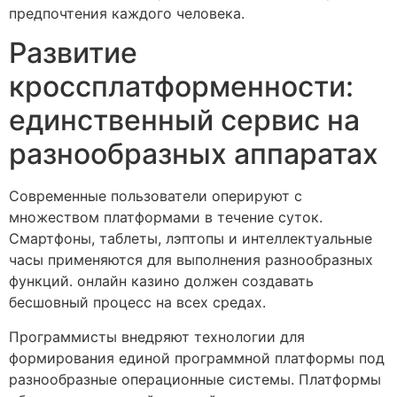
предпочтения каждого человека.
Развитие
кроссплатформенности:
единственный сервис на
разнообразных аппаратах
Современные пользователи оперируют с
множеством платформами в течение суток.
Смартфоны, таблеты, лэптопы и интеллектуальные
часы применяются для выполнения разнообразных
функций. онлайн казино должен создавать
бесшовный процесс на всех средах.
Программисты внедряют технологии для
формирования единой программной платформы под
разнообразные операционные системы. Платформы