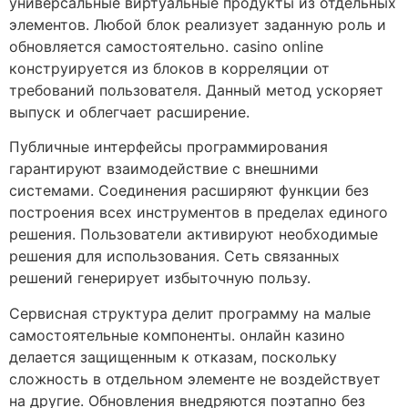
универсальные виртуальные продукты из отдельных
элементов. Любой блок реализует заданную роль и
обновляется самостоятельно. casino online
конструируется из блоков в корреляции от
требований пользователя. Данный метод ускоряет
выпуск и облегчает расширение.
Публичные интерфейсы программирования
гарантируют взаимодействие с внешними
системами. Соединения расширяют функции без
построения всех инструментов в пределах единого
решения. Пользователи активируют необходимые
решения для использования. Сеть связанных
решений генерирует избыточную пользу.
Сервисная структура делит программу на малые
самостоятельные компоненты. онлайн казино
делается защищенным к отказам, поскольку
сложность в отдельном элементе не воздействует
на другие. Обновления внедряются поэтапно без