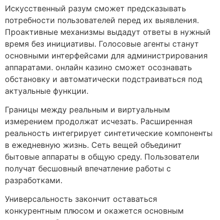
Искусственный разум сможет предсказывать
потребности пользователей перед их выявления.
Проактивные механизмы выдадут ответы в нужный
время без инициативы. Голосовые агенты станут
основными интерфейсами для администрирования
аппаратами. онлайн казино сможет осознавать
обстановку и автоматически подстраиваться под
актуальные функции.
Границы между реальным и виртуальным
измерением продолжат исчезать. Расширенная
реальность интегрирует синтетические компоненты
в ежедневную жизнь. Сеть вещей объединит
бытовые аппараты в общую среду. Пользователи
получат бесшовный впечатление работы с
разработками.
Универсальность закончит оставаться
конкурентным плюсом и окажется основным