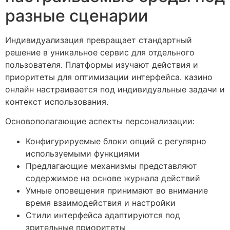
разные сценарии
Индивидуализация превращает стандартный
решение в уникальное сервис для отдельного
пользователя. Платформы изучают действия и
приоритеты для оптимизации интерфейса. казино
онлайн настраивается под индивидуальные задачи и
контекст использования.
Основополагающие аспекты персонализации:
Конфигурируемые блоки опций с регулярно
используемыми функциями
Предлагающие механизмы представляют
содержимое на основе журнала действий
Умные оповещения принимают во внимание
время взаимодействия и настройки
Стили интерфейса адаптируются под
зрительные приоритеты