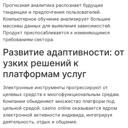
Прогнозная аналитика распознает будущие
тенденции и предпочтения пользователей.
Компьютерное обучение анализирует большие
массивы данных для выявления зависимостей.
Продукт приспосабливается к изменяющимся
требованиям сектора.
Развитие адаптивности: от
узких решений к
платформам услуг
Электронные инструменты прогрессируют от
целевых средств к многофункциональным средам.
Компании объединяют множество платформ под
цельной средой. casino online оказывается ядром
электронной активности индивида, интегрируя
деятельность, отдых и общение.