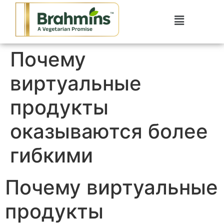
Почему
виртуальные
продукты
оказываются более
гибкими
Почему виртуальные
продукты