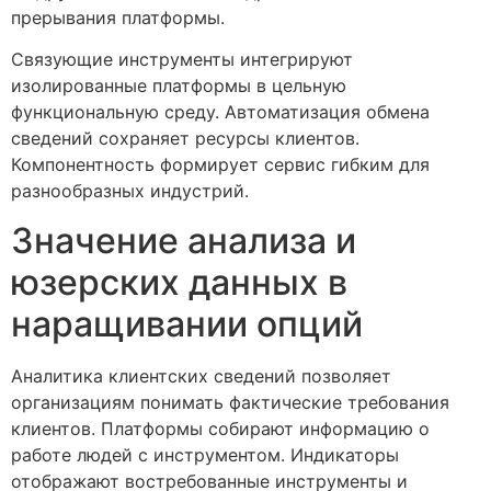
прерывания платформы.
Связующие инструменты интегрируют
изолированные платформы в цельную
функциональную среду. Автоматизация обмена
сведений сохраняет ресурсы клиентов.
Компонентность формирует сервис гибким для
разнообразных индустрий.
Значение анализа и
юзерских данных в
наращивании опций
Аналитика клиентских сведений позволяет
организациям понимать фактические требования
клиентов. Платформы собирают информацию о
работе людей с инструментом. Индикаторы
отображают востребованные инструменты и