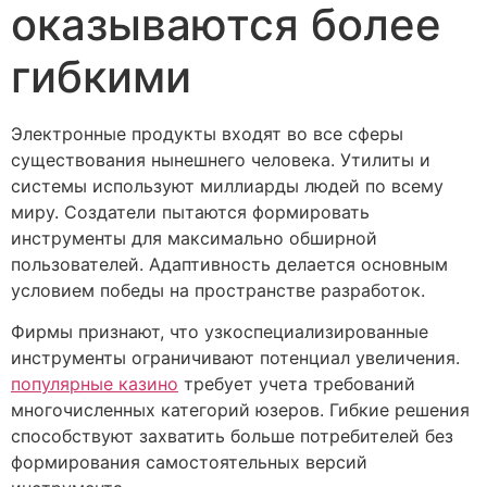
оказываются более
гибкими
Электронные продукты входят во все сферы
существования нынешнего человека. Утилиты и
системы используют миллиарды людей по всему
миру. Создатели пытаются формировать
инструменты для максимально обширной
пользователей. Адаптивность делается основным
условием победы на пространстве разработок.
Фирмы признают, что узкоспециализированные
инструменты ограничивают потенциал увеличения.
популярные казино
требует учета требований
многочисленных категорий юзеров. Гибкие решения
способствуют захватить больше потребителей без
формирования самостоятельных версий