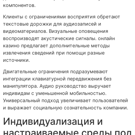
компонентов.
Клиенты с ограничениями восприятия обретают
текстовые дорожки для аудиозаписей и
видеоматериалов. Визуальные оповещения
воспроизводят акустические сигналы. онлайн
казино предлагает дополнительные методы
извлечения сведений при помощи разные
источники.
Двигательные ограничения подразумевают
интеграции клавиатурной передвижения без
манипулятора. Аудио руководство выручает
индивидам с уменьшенной мобильностью.
Универсальный подход увеличивает пользователей
и выражает социальную сознательность компании.
Индивидуализация и
настраиваемые среды под