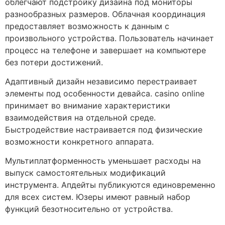
облегчают подстройку дизайна под мониторы
разнообразных размеров. Облачная координация
предоставляет возможность к данным с
произвольного устройства. Пользователь начинает
процесс на телефоне и завершает на компьютере
без потери достижений.
Адаптивный дизайн независимо перестраивает
элементы под особенности девайса. casino online
принимает во внимание характеристики
взаимодействия на отдельной среде.
Быстродействие настраивается под физические
возможности конкретного аппарата.
Мультиплатформенность уменьшает расходы на
выпуск самостоятельных модификаций
инструмента. Апдейты публикуются единовременно
для всех систем. Юзеры имеют равный набор
функций безотносительно от устройства.