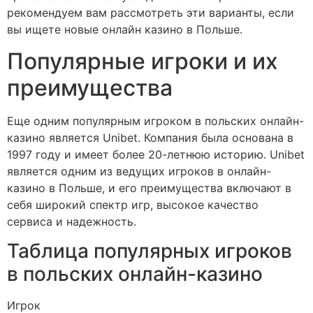
рекомендуем вам рассмотреть эти варианты, если
вы ищете новые онлайн казино в Польше.
Популярные игроки и их
преимущества
Еще одним популярным игроком в польских онлайн-
казино является Unibet. Компания была основана в
1997 году и имеет более 20-летнюю историю. Unibet
является одним из ведущих игроков в онлайн-
казино в Польше, и его преимущества включают в
себя широкий спектр игр, высокое качество
сервиса и надежность.
Таблица популярных игроков
в польских онлайн-казино
Игрок