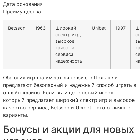
Дата основания
Преимущества
Betsson
1963
Широкий
Unibet
1997
Ш
спектр игр,
сп
высокое
в
качество
к
сервиса,
с
надежность
н
Оба этих игрока имеют лицензию в Польше и
предлагают безопасный и надежный способ играть в
онлайн-казино. Если вы ищете новый игрок,
который предлагает широкий спектр игр и высокое
качество сервиса, Betsson и Unibet – это отличные
варианты.
Бонусы и акции для новых