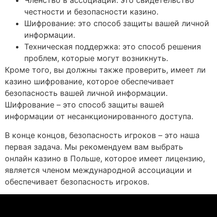
Членство в ассоциации: это свидетельство
честности и безопасности казино.
Шифрование: это способ защиты вашей личной
информации.
Техническая поддержка: это способ решения
проблем, которые могут возникнуть.
Кроме того, вы должны также проверить, имеет ли
казино шифрование, которое обеспечивает
безопасность вашей личной информации.
Шифрование – это способ защиты вашей
информации от несанкционированного доступа.
В конце концов, безопасность игроков – это наша
первая задача. Мы рекомендуем вам выбрать
онлайн казино в Польше, которое имеет лицензию,
является членом международной ассоциации и
обеспечивает безопасность игроков.