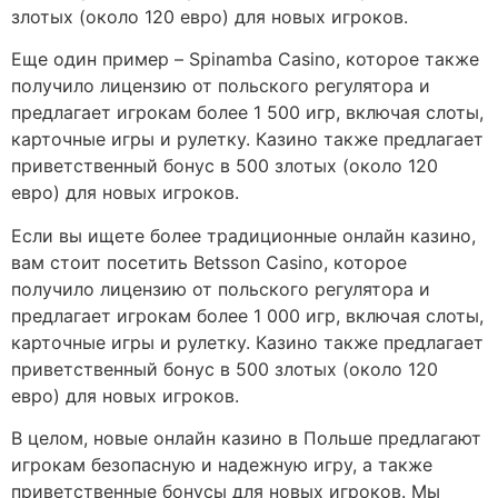
злотых (около 120 евро) для новых игроков.
Еще один пример – Spinamba Casino, которое также
получило лицензию от польского регулятора и
предлагает игрокам более 1 500 игр, включая слоты,
карточные игры и рулетку. Казино также предлагает
приветственный бонус в 500 злотых (около 120
евро) для новых игроков.
Если вы ищете более традиционные онлайн казино,
вам стоит посетить Betsson Casino, которое
получило лицензию от польского регулятора и
предлагает игрокам более 1 000 игр, включая слоты,
карточные игры и рулетку. Казино также предлагает
приветственный бонус в 500 злотых (около 120
евро) для новых игроков.
В целом, новые онлайн казино в Польше предлагают
игрокам безопасную и надежную игру, а также
приветственные бонусы для новых игроков. Мы