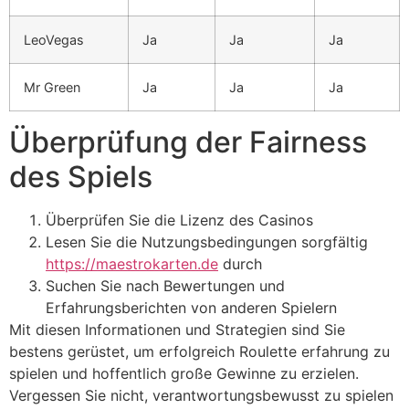
LeoVegas
Ja
Ja
Ja
Mr Green
Ja
Ja
Ja
Überprüfung der Fairness
des Spiels
Überprüfen Sie die Lizenz des Casinos
Lesen Sie die Nutzungsbedingungen sorgfältig
https://maestrokarten.de
durch
Suchen Sie nach Bewertungen und
Erfahrungsberichten von anderen Spielern
Mit diesen Informationen und Strategien sind Sie
bestens gerüstet, um erfolgreich Roulette erfahrung zu
spielen und hoffentlich große Gewinne zu erzielen.
Vergessen Sie nicht, verantwortungsbewusst zu spielen