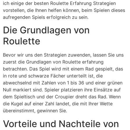
ich einige der besten Roulette Erfahrung Strategien
vorstellen, die Ihnen helfen können, beim Spielen dieses
aufregenden Spiels erfolgreich zu sein.
Die Grundlagen von
Roulette
Bevor wir uns den Strategien zuwenden, lassen Sie uns
zuerst die Grundlagen von Roulette erfahrung
betrachten. Das Spiel wird mit einem Rad gespielt, das
in rote und schwarze Fächer unterteilt ist, die
abwechselnd mit Zahlen von 1 bis 36 und einer grünen
Null markiert sind. Spieler platzieren ihre Einsätze auf
dem Spieltisch und der Croupier dreht das Rad. Wenn
die Kugel auf einer Zahl landet, die mit Ihrer Wette
übereinstimmt, gewinnen Sie.
Vorteile und Nachteile von