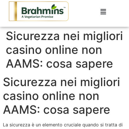
Sicurezza nei migliori
casino online non
AAMS: cosa sapere
Sicurezza nei migliori
casino online non
AAMS: cosa sapere
La sicurezza è un elemento cruciale quando si tratta di