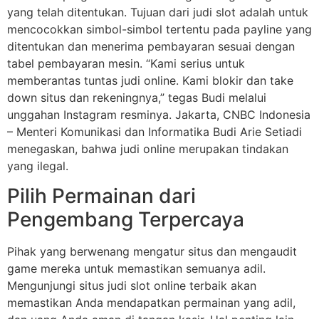
yang telah ditentukan. Tujuan dari judi slot adalah untuk
mencocokkan simbol-simbol tertentu pada payline yang
ditentukan dan menerima pembayaran sesuai dengan
tabel pembayaran mesin. “Kami serius untuk
memberantas tuntas judi online. Kami blokir dan take
down situs dan rekeningnya,” tegas Budi melalui
unggahan Instagram resminya. Jakarta, CNBC Indonesia
– Menteri Komunikasi dan Informatika Budi Arie Setiadi
menegaskan, bahwa judi online merupakan tindakan
yang ilegal.
Pilih Permainan dari
Pengembang Terpercaya
Pihak yang berwenang mengatur situs dan mengaudit
game mereka untuk memastikan semuanya adil.
Mengunjungi situs judi slot online terbaik akan
memastikan Anda mendapatkan permainan yang adil,