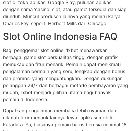
slot di toko aplikasi Google Play, puluhan aplikasi
dengan nama ‘casino, slot, atau game’ tersedia dan siap
diunduh. Muncul produsen lainnya yang meniru karya
Charles Fey, seperti Herbert Mills dari Chicago.
Slot Online Indonesia FAQ
Bagi penggemar slot online, 1xbet menawarkan
berbagai game slot berkualitas tinggi dengan grafik
memukau dan fitur menarik. Pemain dapat menikmati
pengalaman bermain yang seru, lengkap dengan bonus
dan promosi yang menguntungkan. Dengan dukungan
pelanggan 24/7 dan berbagai metode pembayaran yang
mudah, 1xbet menjadi pilihan utama bagi banyak
pemain di Indonesia.
Dapatkan pengalaman membaca lebih nyaman dan
nikmati fitur menarik lainnya lewat aplikasi mobile
Katadata. Ya, biasanya pemain harus berusia minimal 18