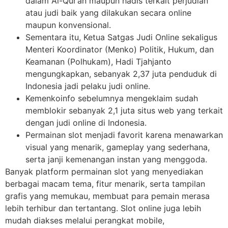
dalam Al-Qur’an maupun hadis terkait perjudian
atau judi baik yang dilakukan secara online
maupun konvensional.
Sementara itu, Ketua Satgas Judi Online sekaligus
Menteri Koordinator (Menko) Politik, Hukum, dan
Keamanan (Polhukam), Hadi Tjahjanto
mengungkapkan, sebanyak 2,37 juta penduduk di
Indonesia jadi pelaku judi online.
Kemenkoinfo sebelumnya mengeklaim sudah
memblokir sebanyak 2,1 juta situs web yang terkait
dengan judi online di Indonesia.
Permainan slot menjadi favorit karena menawarkan
visual yang menarik, gameplay yang sederhana,
serta janji kemenangan instan yang menggoda.
Banyak platform permainan slot yang menyediakan
berbagai macam tema, fitur menarik, serta tampilan
grafis yang memukau, membuat para pemain merasa
lebih terhibur dan tertantang. Slot online juga lebih
mudah diakses melalui perangkat mobile,