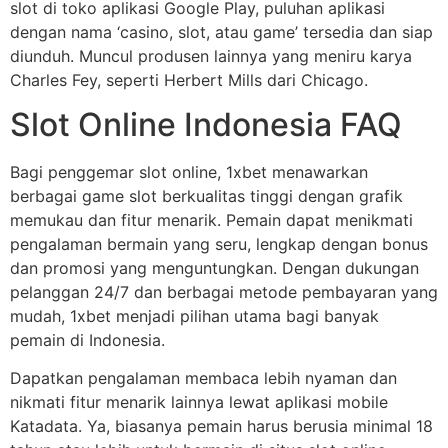
slot di toko aplikasi Google Play, puluhan aplikasi
dengan nama ‘casino, slot, atau game’ tersedia dan siap
diunduh. Muncul produsen lainnya yang meniru karya
Charles Fey, seperti Herbert Mills dari Chicago.
Slot Online Indonesia FAQ
Bagi penggemar slot online, 1xbet menawarkan
berbagai game slot berkualitas tinggi dengan grafik
memukau dan fitur menarik. Pemain dapat menikmati
pengalaman bermain yang seru, lengkap dengan bonus
dan promosi yang menguntungkan. Dengan dukungan
pelanggan 24/7 dan berbagai metode pembayaran yang
mudah, 1xbet menjadi pilihan utama bagi banyak
pemain di Indonesia.
Dapatkan pengalaman membaca lebih nyaman dan
nikmati fitur menarik lainnya lewat aplikasi mobile
Katadata. Ya, biasanya pemain harus berusia minimal 18