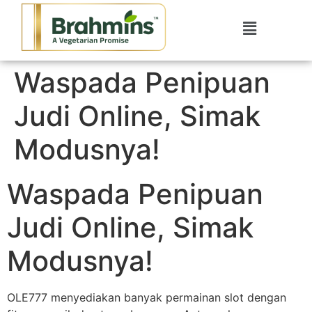
Waspada Penipuan
Judi Online, Simak
Modusnya!
Waspada Penipuan
Judi Online, Simak
Modusnya!
OLE777 menyediakan banyak permainan slot dengan