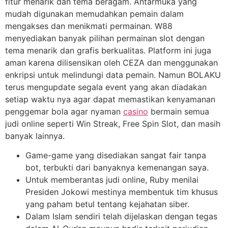
fitur menarik dan tema beragam. Antarmuka yang
mudah digunakan memudahkan pemain dalam
mengakses dan menikmati permainan. W88
menyediakan banyak pilihan permainan slot dengan
tema menarik dan grafis berkualitas. Platform ini juga
aman karena dilisensikan oleh CEZA dan menggunakan
enkripsi untuk melindungi data pemain. Namun BOLAKU
terus mengupdate segala event yang akan diadakan
setiap waktu nya agar dapat memastikan kenyamanan
penggemar bola agar nyaman
casino
bermain semua
judi online seperti Win Streak, Free Spin Slot, dan masih
banyak lainnya.
Game-game yang disediakan sangat fair tanpa
bot, terbukti dari banyaknya kemenangan saya.
Untuk memberantas judi online, Ruby menilai
Presiden Jokowi mestinya membentuk tim khusus
yang paham betul tentang kejahatan siber.
Dalam Islam sendiri telah dijelaskan dengan tegas