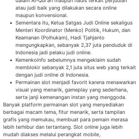
dalam Al-Qur’an maupun hadis terkait perjudian
atau judi baik yang dilakukan secara online
maupun konvensional.
Sementara itu, Ketua Satgas Judi Online sekaligus
Menteri Koordinator (Menko) Politik, Hukum, dan
Keamanan (Polhukam), Hadi Tjahjanto
mengungkapkan, sebanyak 2,37 juta penduduk di
Indonesia jadi pelaku judi online.
Kemenkoinfo sebelumnya mengeklaim sudah
memblokir sebanyak 2,1 juta situs web yang terkait
dengan judi online di Indonesia.
Permainan slot menjadi favorit karena menawarkan
visual yang menarik, gameplay yang sederhana,
serta janji kemenangan instan yang menggoda.
Banyak platform permainan slot yang menyediakan
berbagai macam tema, fitur menarik, serta tampilan
grafis yang memukau, membuat para pemain merasa
lebih terhibur dan tertantang. Slot online juga lebih
mudah diakses melalui perangkat mobile,