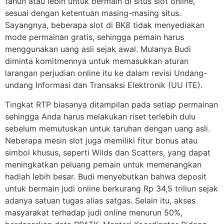
tahun atau lebih untuk bermain di situs slot online,
sesuai dengan ketentuan masing-masing situs.
Sayangnya, beberapa slot di BK8 tidak menyediakan
mode permainan gratis, sehingga pemain harus
menggunakan uang asli sejak awal. Mulanya Budi
diminta komitmennya untuk memasukkan aturan
larangan perjudian online itu ke dalam revisi Undang-
undang Informasi dan Transaksi Elektronik (UU ITE).
Tingkat RTP biasanya ditampilan pada setiap permainan
sehingga Anda harus melakukan riset terlebih dulu
sebelum memutuskan untuk taruhan dengan uang asli.
Neberapa mesin slot juga memiliki fitur bonus atau
simbol khusus, seperti Wilds dan Scatters, yang dapat
meningkatkan peluang pemain untuk memenangkan
hadiah lebih besar. Budi menyebutkan bahwa deposit
untuk bermain judi online berkurang Rp 34,5 triliun sejak
adanya satuan tugas alias satgas. Selain itu, akses
masyarakat terhadap judi online menurun 50%,