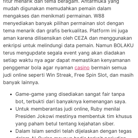
fitur menarik dan tema beragam. Antarmuka yang
mudah digunakan memudahkan pemain dalam
mengakses dan menikmati permainan. W88
menyediakan banyak pilihan permainan slot dengan
tema menarik dan grafis berkualitas. Platform ini juga
aman karena dilisensikan oleh CEZA dan menggunakan
enkripsi untuk melindungi data pemain. Namun BOLAKU
terus mengupdate segala event yang akan diadakan
setiap waktu nya agar dapat memastikan kenyamanan
penggemar bola agar nyaman
casino
bermain semua
judi online seperti Win Streak, Free Spin Slot, dan masih
banyak lainnya.
Game-game yang disediakan sangat fair tanpa
bot, terbukti dari banyaknya kemenangan saya.
Untuk memberantas judi online, Ruby menilai
Presiden Jokowi mestinya membentuk tim khusus
yang paham betul tentang kejahatan siber.
Dalam Islam sendiri telah dijelaskan dengan tegas