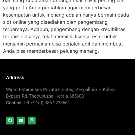
dan uang Anda aman di tangan kasir. Hal penting lain
yang perlu Anda perhatikan agar memperbesar
kesempatan untuk menang adalah hanya bermain pada
slot online yang disediakan oleh pengembang
terpercaya. Adapun, pengembang dengan kredibilitas
terbaik biasanya telah memiliki lisensi resmi untuk
menjamin permainan bisa berjalan adil dan membuat
Anda bisa memperbesar peluang menang.
Address
Wipro Enterprises Private Limited, Vengalloor – Kolani
Bypass Rd, Thodupuzha, Kerala 685608
Contact:
tel:+91(0) 486 2223561