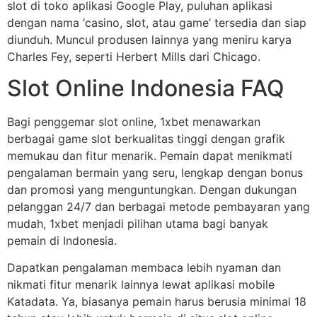
slot di toko aplikasi Google Play, puluhan aplikasi
dengan nama ‘casino, slot, atau game’ tersedia dan siap
diunduh. Muncul produsen lainnya yang meniru karya
Charles Fey, seperti Herbert Mills dari Chicago.
Slot Online Indonesia FAQ
Bagi penggemar slot online, 1xbet menawarkan
berbagai game slot berkualitas tinggi dengan grafik
memukau dan fitur menarik. Pemain dapat menikmati
pengalaman bermain yang seru, lengkap dengan bonus
dan promosi yang menguntungkan. Dengan dukungan
pelanggan 24/7 dan berbagai metode pembayaran yang
mudah, 1xbet menjadi pilihan utama bagi banyak
pemain di Indonesia.
Dapatkan pengalaman membaca lebih nyaman dan
nikmati fitur menarik lainnya lewat aplikasi mobile
Katadata. Ya, biasanya pemain harus berusia minimal 18