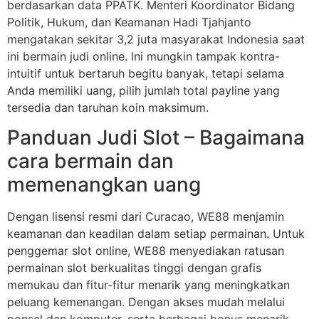
berdasarkan data PPATK. Menteri Koordinator Bidang
Politik, Hukum, dan Keamanan Hadi Tjahjanto
mengatakan sekitar 3,2 juta masyarakat Indonesia saat
ini bermain judi online. Ini mungkin tampak kontra-
intuitif untuk bertaruh begitu banyak, tetapi selama
Anda memiliki uang, pilih jumlah total payline yang
tersedia dan taruhan koin maksimum.
Panduan Judi Slot – Bagaimana
cara bermain dan
memenangkan uang
Dengan lisensi resmi dari Curacao, WE88 menjamin
keamanan dan keadilan dalam setiap permainan. Untuk
penggemar slot online, WE88 menyediakan ratusan
permainan slot berkualitas tinggi dengan grafis
memukau dan fitur-fitur menarik yang meningkatkan
peluang kemenangan. Dengan akses mudah melalui