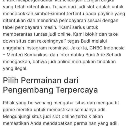
yang telah ditentukan. Tujuan dari judi slot adalah untuk
mencocokkan simbol-simbol tertentu pada payline yang
ditentukan dan menerima pembayaran sesuai dengan
tabel pembayaran mesin. “Kami serius untuk
memberantas tuntas judi online. Kami blokir dan take
down situs dan rekeningnya,” tegas Budi melalui
unggahan Instagram resminya. Jakarta, CNBC Indonesia
– Menteri Komunikasi dan Informatika Budi Arie Setiadi
menegaskan, bahwa judi online merupakan tindakan
yang ilegal.
Pilih Permainan dari
Pengembang Terpercaya
Pihak yang berwenang mengatur situs dan mengaudit
game mereka untuk memastikan semuanya adil.
Mengunjungi situs judi slot online terbaik akan
memastikan Anda mendapatkan permainan yang adil,