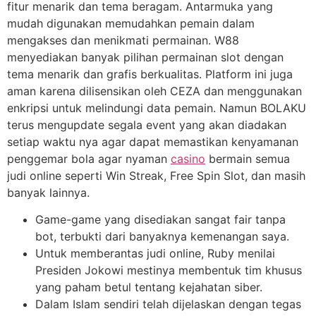
fitur menarik dan tema beragam. Antarmuka yang
mudah digunakan memudahkan pemain dalam
mengakses dan menikmati permainan. W88
menyediakan banyak pilihan permainan slot dengan
tema menarik dan grafis berkualitas. Platform ini juga
aman karena dilisensikan oleh CEZA dan menggunakan
enkripsi untuk melindungi data pemain. Namun BOLAKU
terus mengupdate segala event yang akan diadakan
setiap waktu nya agar dapat memastikan kenyamanan
penggemar bola agar nyaman
casino
bermain semua
judi online seperti Win Streak, Free Spin Slot, dan masih
banyak lainnya.
Game-game yang disediakan sangat fair tanpa
bot, terbukti dari banyaknya kemenangan saya.
Untuk memberantas judi online, Ruby menilai
Presiden Jokowi mestinya membentuk tim khusus
yang paham betul tentang kejahatan siber.
Dalam Islam sendiri telah dijelaskan dengan tegas