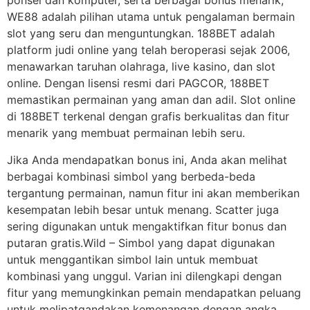
ponsel dan komputer, serta berbagai bonus menarik,
WE88 adalah pilihan utama untuk pengalaman bermain
slot yang seru dan menguntungkan. 188BET adalah
platform judi online yang telah beroperasi sejak 2006,
menawarkan taruhan olahraga, live kasino, dan slot
online. Dengan lisensi resmi dari PAGCOR, 188BET
memastikan permainan yang aman dan adil. Slot online
di 188BET terkenal dengan grafis berkualitas dan fitur
menarik yang membuat permainan lebih seru.
Jika Anda mendapatkan bonus ini, Anda akan melihat
berbagai kombinasi simbol yang berbeda-beda
tergantung permainan, namun fitur ini akan memberikan
kesempatan lebih besar untuk menang. Scatter juga
sering digunakan untuk mengaktifkan fitur bonus dan
putaran gratis.Wild – Simbol yang dapat digunakan
untuk menggantikan simbol lain untuk membuat
kombinasi yang unggul. Varian ini dilengkapi dengan
fitur yang memungkinkan pemain mendapatkan peluang
untuk melipatgandakan kemenangan dengan angka