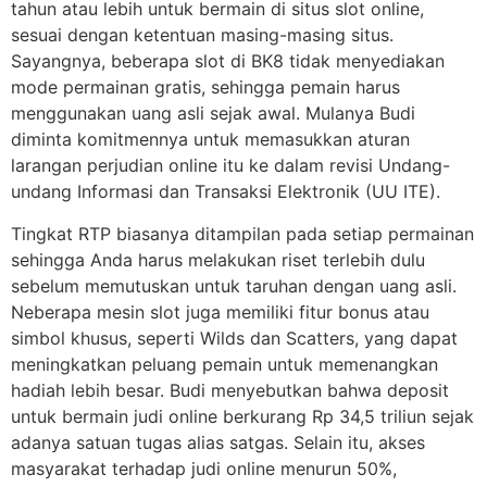
tahun atau lebih untuk bermain di situs slot online,
sesuai dengan ketentuan masing-masing situs.
Sayangnya, beberapa slot di BK8 tidak menyediakan
mode permainan gratis, sehingga pemain harus
menggunakan uang asli sejak awal. Mulanya Budi
diminta komitmennya untuk memasukkan aturan
larangan perjudian online itu ke dalam revisi Undang-
undang Informasi dan Transaksi Elektronik (UU ITE).
Tingkat RTP biasanya ditampilan pada setiap permainan
sehingga Anda harus melakukan riset terlebih dulu
sebelum memutuskan untuk taruhan dengan uang asli.
Neberapa mesin slot juga memiliki fitur bonus atau
simbol khusus, seperti Wilds dan Scatters, yang dapat
meningkatkan peluang pemain untuk memenangkan
hadiah lebih besar. Budi menyebutkan bahwa deposit
untuk bermain judi online berkurang Rp 34,5 triliun sejak
adanya satuan tugas alias satgas. Selain itu, akses
masyarakat terhadap judi online menurun 50%,