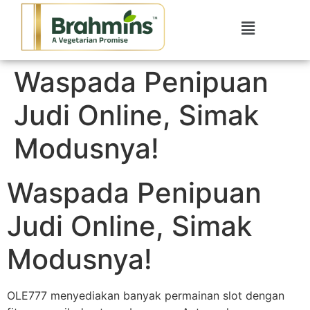
Waspada Penipuan
Judi Online, Simak
Modusnya!
Waspada Penipuan
Judi Online, Simak
Modusnya!
OLE777 menyediakan banyak permainan slot dengan