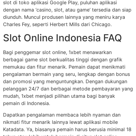
slot di toko aplikasi Google Play, puluhan aplikasi
dengan nama ‘casino, slot, atau game’ tersedia dan siap
diunduh. Muncul produsen lainnya yang meniru karya
Charles Fey, seperti Herbert Mills dari Chicago.
Slot Online Indonesia FAQ
Bagi penggemar slot online, 1xbet menawarkan
berbagai game slot berkualitas tinggi dengan grafik
memukau dan fitur menarik. Pemain dapat menikmati
pengalaman bermain yang seru, lengkap dengan bonus
dan promosi yang menguntungkan. Dengan dukungan
pelanggan 24/7 dan berbagai metode pembayaran yang
mudah, 1xbet menjadi pilihan utama bagi banyak
pemain di Indonesia.
Dapatkan pengalaman membaca lebih nyaman dan
nikmati fitur menarik lainnya lewat aplikasi mobile
Katadata. Ya, biasanya pemain harus berusia minimal 18