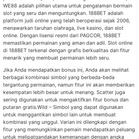
WE88 adalah pilihan utama untuk pengalaman bermain
slot yang seru dan menguntungkan. 188BET adalah
platform judi online yang telah beroperasi sejak 2006,
menawarkan taruhan olahraga, live kasino, dan slot
online. Dengan lisensi resmi dari PAGCOR, 188BET
memastikan permainan yang aman dan adil. Slot online
di 188BET terkenal dengan grafis berkualitas dan fitur
menarik yang membuat permainan lebih seru.
Jika Anda mendapatkan bonus ini, Anda akan melihat
berbagai kombinasi simbol yang berbeda-beda
tergantung permainan, namun fitur ini akan memberikan
kesempatan lebih besar untuk menang. Scatter juga
sering digunakan untuk mengaktifkan fitur bonus dan
putaran gratis.Wild – Simbol yang dapat digunakan
untuk menggantikan simbol lain untuk membuat
kombinasi yang unggul. Varian ini dilengkapi dengan
fitur yang memungkinkan pemain mendapatkan peluang
untuk melipatgandakan kemenangan dengan angka