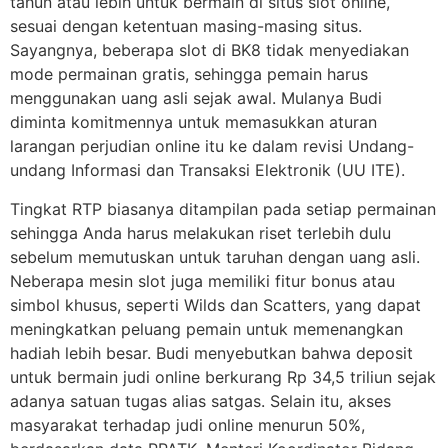
tahun atau lebih untuk bermain di situs slot online,
sesuai dengan ketentuan masing-masing situs.
Sayangnya, beberapa slot di BK8 tidak menyediakan
mode permainan gratis, sehingga pemain harus
menggunakan uang asli sejak awal. Mulanya Budi
diminta komitmennya untuk memasukkan aturan
larangan perjudian online itu ke dalam revisi Undang-
undang Informasi dan Transaksi Elektronik (UU ITE).
Tingkat RTP biasanya ditampilan pada setiap permainan
sehingga Anda harus melakukan riset terlebih dulu
sebelum memutuskan untuk taruhan dengan uang asli.
Neberapa mesin slot juga memiliki fitur bonus atau
simbol khusus, seperti Wilds dan Scatters, yang dapat
meningkatkan peluang pemain untuk memenangkan
hadiah lebih besar. Budi menyebutkan bahwa deposit
untuk bermain judi online berkurang Rp 34,5 triliun sejak
adanya satuan tugas alias satgas. Selain itu, akses
masyarakat terhadap judi online menurun 50%,