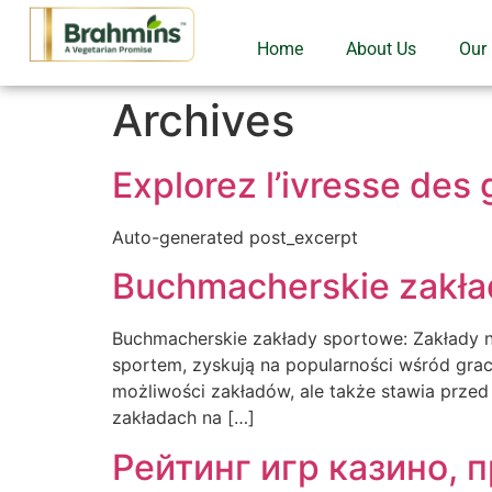
Home
About Us
Our
Archives
Explorez l’ivresse des
Auto-generated post_excerpt
Buchmacherskie zakład
Buchmacherskie zakłady sportowe: Zakłady n
sportem, zyskują na popularności wśród grac
możliwości zakładów, ale także stawia prze
zakładach na […]
Рейтинг игр казино, 