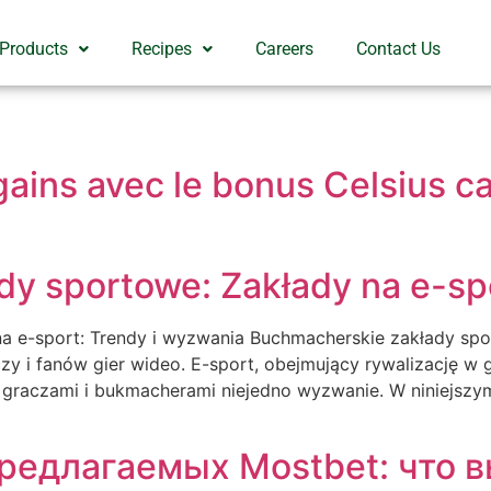
 Products
Recipes
Careers
Contact Us
 gains avec le bonus Celsius c
y sportowe: Zakłady na e-spo
a e-sport: Trendy i wyzwania Buchmacherskie zakłady spo
zy i fanów gier wideo. E-sport, obejmujący rywalizację w
d graczami i bukmacherami niejedno wyzwanie. W niniejszy
предлагаемых Mostbet: что 