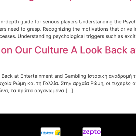
in-depth guide for serious players Understanding the Psy
yers need to grasp. Recognizing the motivations that drive 
esses. Understanding psychological triggers such as excite
 on Our Culture A Look Back a
k Back at Entertainment and Gambling Ιστορική αναδρομή 
ρχαία Ρώμη και τη Γαλλία. Στην αρχαία Ρώμη, οι τυχερές
ιώνα, τα πρώτα οργανωμένα […]