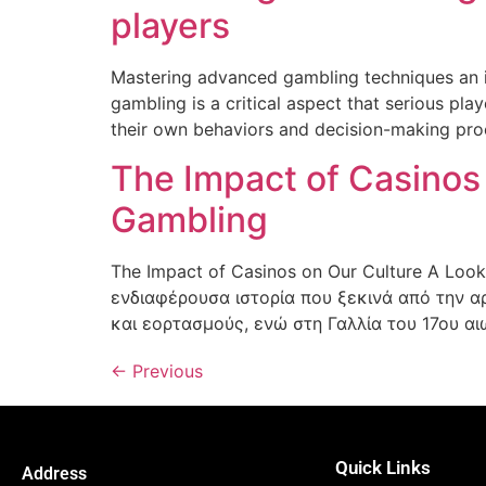
players
Mastering advanced gambling techniques an 
gambling is a critical aspect that serious pla
their own behaviors and decision-making proc
The Impact of Casinos
Gambling
The Impact of Casinos on Our Culture A Loo
ενδιαφέρουσα ιστορία που ξεκινά από την α
και εορτασμούς, ενώ στη Γαλλία του 17ου α
←
Previous
Quick Links
Address